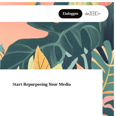
🇩🇪
Einloggen
de
Start Repurposing Your Media
Click or drag your