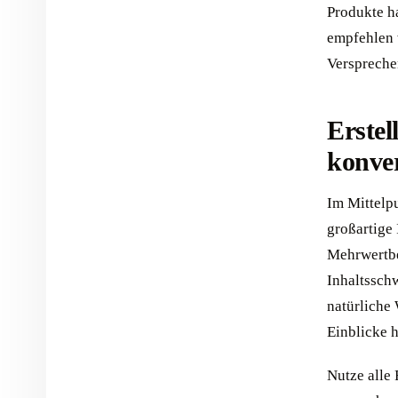
Produkte ha
empfehlen 
Verspreche
Erstel
konver
Im Mittelp
großartige
Mehrwertbe
Inhaltssch
natürliche 
Einblicke h
Nutze alle