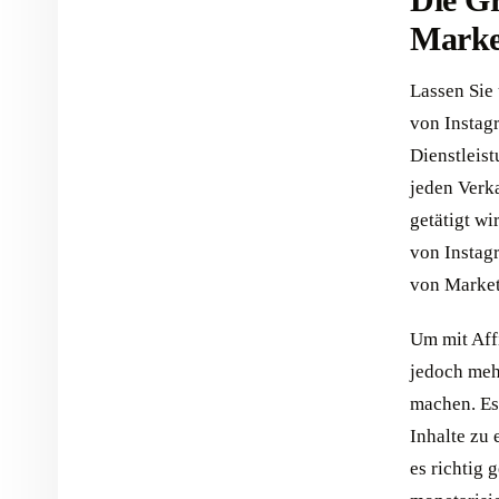
Die Gr
Marke
Lassen Sie 
von Instag
Dienstleis
jeden Verka
getätigt wi
von Instagr
von Market
Um mit Affi
jedoch mehr
machen. Es 
Inhalte zu 
es richtig 