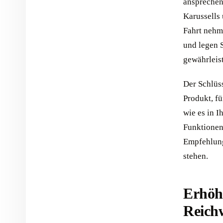
ansprechen
Karussells 
Fahrt nehme
und legen 
gewährleis
Der Schlüss
Produkt, fü
wie es in I
Funktionen
Empfehlung
stehen.
Erhöh
Reich