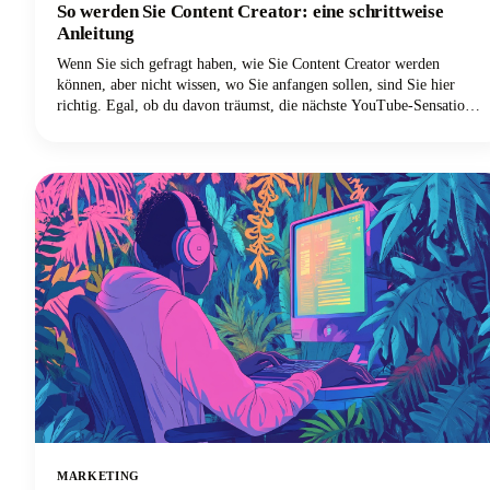
So werden Sie Content Creator: eine schrittweise
Anleitung
Wenn Sie sich gefragt haben, wie Sie Content Creator werden
können, aber nicht wissen, wo Sie anfangen sollen, sind Sie hier
richtig. Egal, ob du davon träumst, die nächste YouTube-Sensation
mit einer persönlichen Marke zu werden, deine Instagram-Follower
zu vergrößern, einen TikTok-Kanal aufzubauen oder ein Social-
Media-Influencer zu werden, dieser Leitfaden könnte dir helfen,
diese Träume von der Erstellung von Inhalten in die Realität
umzusetzen.
MARKETING