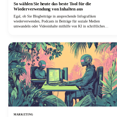
So wählen Sie heute das beste Tool für die
Wiederverwendung von Inhalten aus
Egal, ob Sie Blogbeiträge in ansprechende Infografiken
wiederverwenden, Podcasts in Beiträge für soziale Medien
umwandeln oder Videoinhalte mithilfe von KI in schriftliches
Material umwandeln möchten, wir sind hier, um Sie durch das
Labyrinth der verfügbaren Tools zu führen. Der Markt ist riesig. KI-
Tools reichen von automatisierten Plattformen, die Dutzende von
Inhaltsvariationen generieren können, bis hin zu speziellen
Lösungen, die sich durch bestimmte Aufgaben der
Wiederverwendung auszeichnen.
MARKETING