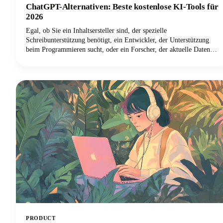
ChatGPT-Alternativen: Beste kostenlose KI-Tools für
2026
Egal, ob Sie ein Inhaltsersteller sind, der spezielle
Schreibunterstützung benötigt, ein Entwickler, der Unterstützung
beim Programmieren sucht, oder ein Forscher, der aktuelle Daten
mit korrekten Zitaten benötigt, es gibt einen KI-Chatbot, der perfekt
zu Ihren Bedürfnissen passt. In diesem Leitfaden schauen wir uns die
besten KI-Tools an, die 2026 verfügbar sein werden, untersuchen
ihre herausragenden Funktionen und helfen Ihnen dabei,
herauszufinden, welche ChatGPT-Alternative Ihre Arbeitsweise
verändern wird.
PRODUCT