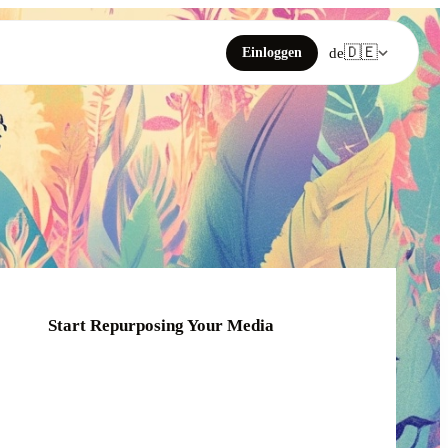
🇩🇪
Einloggen
de
Start Repurposing Your Media
Click or drag your