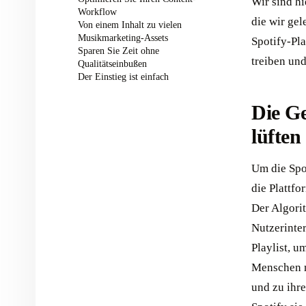
Wir sind h
Workflow
die wir ge
Von einem Inhalt zu vielen
Musikmarketing-Assets
Spotify-Pla
Sparen Sie Zeit ohne
treiben un
Qualitätseinbußen
Der Einstieg ist einfach
Die Ge
lüften
Um die Spo
die Plattf
Der Algori
Nutzerinte
Playlist, u
Menschen mi
und zu ihre