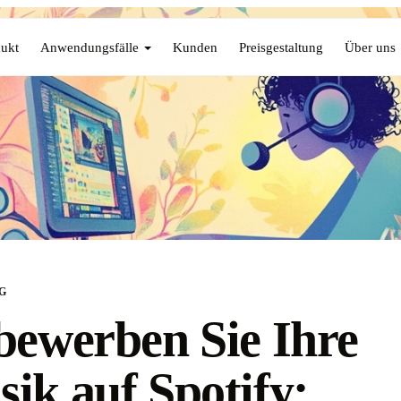
ukt
Anwendungsfälle
Kunden
Preisgestaltung
Über uns
G
bewerben Sie Ihre
ik auf Spotify: