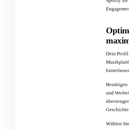
Spotify sie
Engagement
Optimi
maxim
Dein Profil
Musikplattf
hinterlasse
Bestätigen 
und Werbef
überzeugend
Geschichte 
Wählen Sie 