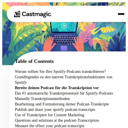
Produkt
01
Anwendungsfälle
02
Table of Contents
Preisgestaltung
Warum sollten Sie Ihre Spotify-Podcasts transkribieren?
03
Grundlegendes zu den nativen Transkriptionsfunktionen von
Über uns
Spotify
04
Bereite deinen Podcast für die Transkription vor
Das #1 automatische Transkriptionstool für Spotify-Podcasts
Manuelle Transkriptionsmethoden
Bearbeitung und Formatierung deiner Podcast-Transkripte
Publish and share your spotify podcast-transcripts
Use of Transkripten for Content Marketing
Questions and solutions at the podcast-Transcription
Measure the effect your podcast-transcripts