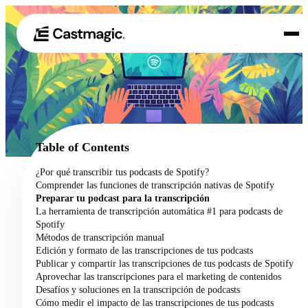
Producto
01
Casos de uso
02
Table of Contents
Precios
¿Por qué transcribir tus podcasts de Spotify?
03
Comprender las funciones de transcripción nativas de Spotify
Acerca de nosotros
Preparar tu podcast para la transcripción
04
La herramienta de transcripción automática #1 para podcasts de
Spotify
Métodos de transcripción manual
Edición y formato de las transcripciones de tus podcasts
Publicar y compartir las transcripciones de tus podcasts de Spotify
Aprovechar las transcripciones para el marketing de contenidos
Desafíos y soluciones en la transcripción de podcasts
Cómo medir el impacto de las transcripciones de tus podcasts