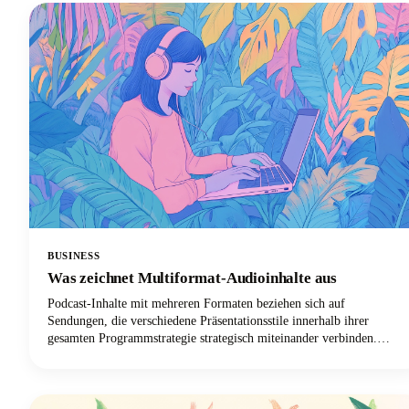
genau, welche Apps einen Platz in deinem Creator-Toolkit
verdienen.
BUSINESS
Was zeichnet Multiformat-Audioinhalte aus
Podcast-Inhalte mit mehreren Formaten beziehen sich auf
Sendungen, die verschiedene Präsentationsstile innerhalb ihrer
gesamten Programmstrategie strategisch miteinander verbinden.
Anstatt Episode für Folge an einem einzigen Ansatz festzuhalten,
könnten diese innovativen Podcasts Einzelkommentare mit
Gastinterviews kombinieren, Elemente des fiktiven
Geschichtenerzählens einbinden oder interaktive Live-Abschnitte