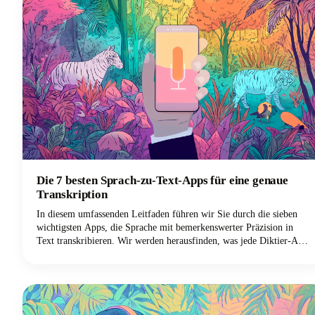
strategischen Entscheidungen, die deine Inhalte von anderen abheben
werden.
Die 7 besten Sprach-zu-Text-Apps für eine genaue
Transkription
In diesem umfassenden Leitfaden führen wir Sie durch die sieben
wichtigsten Apps, die Sprache mit bemerkenswerter Präzision in
Text transkribieren. Wir werden herausfinden, was jede Diktier-App
auszeichnet und wie Sie die perfekte Sprachtipping-Lösung für Ihre
spezifischen Bedürfnisse auswählen können.