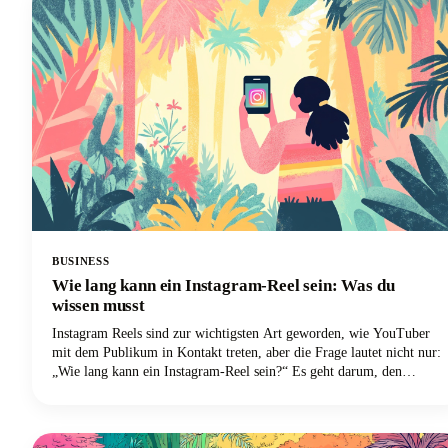
BUSINESS
Wie lang kann ein Instagram-Reel sein: Was du
wissen musst
Instagram Reels sind zur wichtigsten Art geworden, wie YouTuber
mit dem Publikum in Kontakt treten, aber die Frage lautet nicht nur:
„Wie lang kann ein Instagram-Reel sein?“ Es geht darum, den
optimalen Punkt zwischen dem zu finden, was die Plattform zulässt,
und dem, was tatsächlich gut läuft. Wir befassen uns eingehend mit
allem, was du über die Länge von Instagram Reels im Jahr 2025
wissen musst, von den technischen Grenzen bis hin zu den