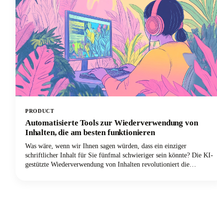
PRODUCT
Automatisierte Tools zur Wiederverwendung von
Inhalten, die am besten funktionieren
Was wäre, wenn wir Ihnen sagen würden, dass ein einziger
schriftlicher Inhalt für Sie fünfmal schwieriger sein könnte? Die KI-
gestützte Wiederverwendung von Inhalten revolutioniert die
Herangehensweise von Marketingfachleuten an ihre Strategie und
verwandelt einen herausragenden Blogbeitrag in mehrere
leistungsstarke Social-Media-Beiträge auf verschiedenen Plattformen
und Formaten. Die Tage der manuellen Anpassung von
Langforminhalten für jede Social-Media-Plattform sind gezählt.