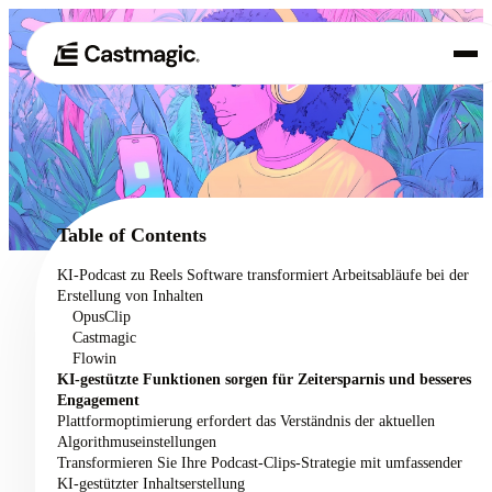
Produkt
01
Anwendungsfälle
02
Table of Contents
Preisgestaltung
KI-Podcast zu Reels Software transformiert Arbeitsabläufe bei der
03
Erstellung von Inhalten
Über uns
OpusClip
04
Castmagic
Flowin
KI-gestützte Funktionen sorgen für Zeitersparnis und besseres
Engagement
Plattformoptimierung erfordert das Verständnis der aktuellen
Algorithmuseinstellungen
Transformieren Sie Ihre Podcast-Clips-Strategie mit umfassender
KI-gestützter Inhaltserstellung