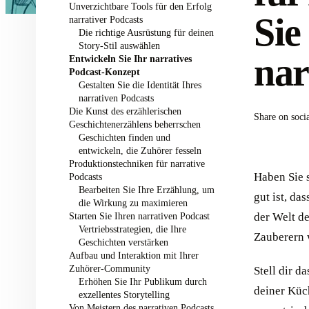
Unverzichtbare Tools für den Erfolg
Sie
narrativer Podcasts
Die richtige Ausrüstung für deinen
Story-Stil auswählen
nar
Entwickeln Sie Ihr narratives
Podcast-Konzept
Gestalten Sie die Identität Ihres
narrativen Podcasts
Die Kunst des erzählerischen
Share on soci
Geschichtenerzählens beherrschen
Geschichten finden und
entwickeln, die Zuhörer fesseln
Produktionstechniken für narrative
Haben Sie s
Podcasts
Bearbeiten Sie Ihre Erzählung, um
gut ist, d
die Wirkung zu maximieren
Starten Sie Ihren narrativen Podcast
der Welt d
Vertriebsstrategien, die Ihre
Zauberern 
Geschichten verstärken
Aufbau und Interaktion mit Ihrer
Zuhörer-Community
Stell dir d
Erhöhen Sie Ihr Publikum durch
deiner Küc
exzellentes Storytelling
Von Meistern des narrativen Podcasts