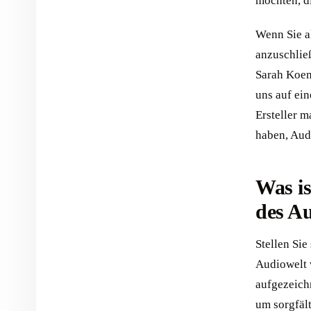
möchten, di
Wenn Sie al
anzuschlie
Sarah Koe
uns auf ei
Ersteller 
haben, Aud
Was is
des A
Stellen Sie
Audiowelt 
aufgezeich
um sorgfäl