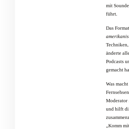
mit Sounde
führt.
Das Format
amerikanis
Techniken,
änderte all
Podcasts u
gemacht ha
Was macht n
Fernsehsen
Moderator s
und hilft d
zusammenzu
„Komm mit