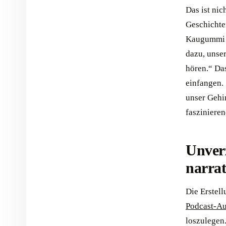
Das ist ni
Geschichte
Kaugummi a
dazu, unse
hören.“ Das
einfangen. 
unser Gehi
fasziniere
Unverz
narrat
Die Erstell
Podcast-Au
loszulegen