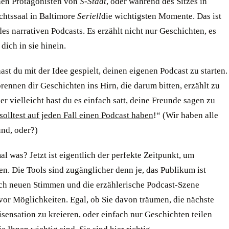
hen Protagonisten von
S-Stadt
, oder während des Sitzes in
chtssaal in Baltimore
Seriell
die wichtigsten Momente. Das ist
es narrativen Podcasts. Es erzählt nicht nur Geschichten, es
 dich in sie hinein.
hast du mit der Idee gespielt, deinen eigenen Podcast zu starten.
brennen dir Geschichten ins Hirn, die darum bitten, erzählt zu
r vielleicht hast du es einfach satt, deine Freunde sagen zu
solltest auf jeden Fall einen Podcast haben
!“ (Wir haben alle
und, oder?)
al was? Jetzt ist eigentlich der perfekte Zeitpunkt, um
n. Die Tools sind zugänglicher denn je, das Publikum ist
ch neuen Stimmen und die erzählerische Podcast-Szene
vor Möglichkeiten. Egal, ob Sie davon träumen, die nächste
sensation zu kreieren, oder einfach nur Geschichten teilen