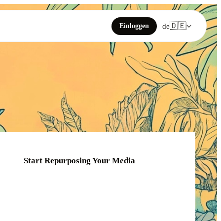
🇩🇪
Einloggen
de
Start Repurposing Your Media
Click or drag your