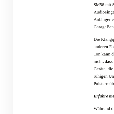
SM58 mit S
Audioeingä
Anfänger e
GarageBand
Die Klangqu
anderen For
Ton kann d
nicht, dass
Geräte, di
ruhigen Um
Polstermöb
Erfahre me
Während di