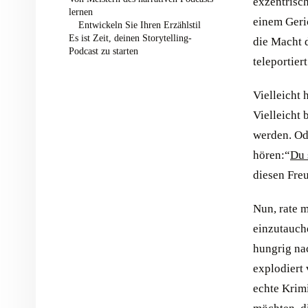
exzentrisc
lernen
einem Geri
Entwickeln Sie Ihren Erzählstil
Es ist Zeit, deinen Storytelling-
die Macht d
Podcast zu starten
teleportiert
Vielleicht 
Vielleicht 
werden. Ode
hören:“
Du 
diesen Fre
Nun, rate m
einzutauche
hungrig na
explodiert 
echte Krimi