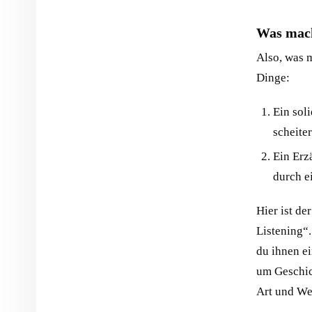
Was mach
Also, was 
Dinge:
Ein sol
scheiter
Ein Erz
durch e
Hier ist de
Listening“
du ihnen ei
um Geschic
Art und We