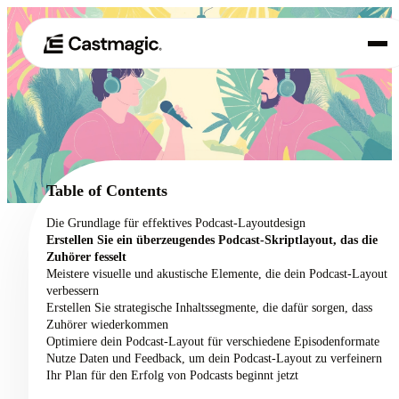
Produkt
01
Anwendungsfälle
02
Table of Contents
Preisgestaltung
Die Grundlage für effektives Podcast-Layoutdesign
03
Erstellen Sie ein überzeugendes Podcast-Skriptlayout, das die
Über uns
Zuhörer fesselt
04
Meistere visuelle und akustische Elemente, die dein Podcast-Layout
verbessern
Erstellen Sie strategische Inhaltssegmente, die dafür sorgen, dass
Zuhörer wiederkommen
Optimiere dein Podcast-Layout für verschiedene Episodenformate
Nutze Daten und Feedback, um dein Podcast-Layout zu verfeinern
Ihr Plan für den Erfolg von Podcasts beginnt jetzt