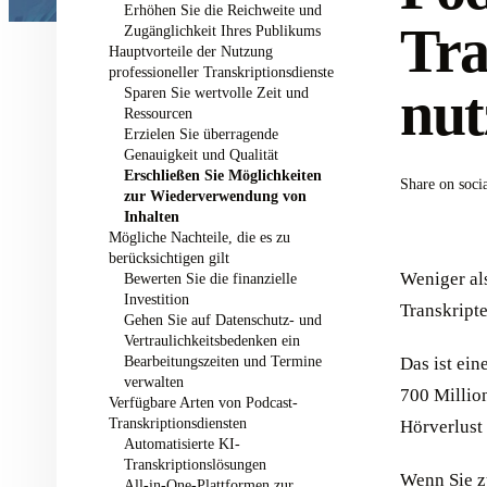
Erhöhen Sie die Reichweite und
Tra
Zugänglichkeit Ihres Publikums
Hauptvorteile der Nutzung
professioneller Transkriptionsdienste
nut
Sparen Sie wertvolle Zeit und
Ressourcen
Erzielen Sie überragende
Genauigkeit und Qualität
Erschließen Sie Möglichkeiten
Share on soci
zur Wiederverwendung von
Inhalten
Mögliche Nachteile, die es zu
berücksichtigen gilt
Weniger als
Bewerten Sie die finanzielle
Investition
Transkripte
Gehen Sie auf Datenschutz- und
Vertraulichkeitsbedenken ein
Bearbeitungszeiten und Termine
Das ist ein
verwalten
700 Millio
Verfügbare Arten von Podcast-
Transkriptionsdiensten
Hörverlust
Automatisierte KI-
Transkriptionslösungen
Wenn Sie z
All-in-One-Plattformen zur