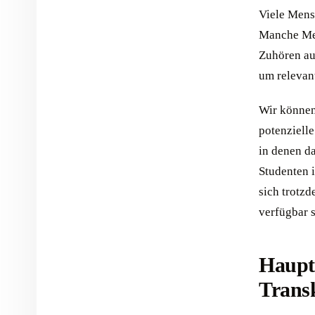
Viele Mens
Manche Men
Zuhören auf
um relevant
Wir können
potenziell
in denen d
Studenten 
sich trotzd
verfügbar s
Hauptv
Transk