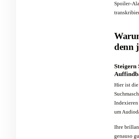
Spoiler-Ala
transkribie
Warum
denn j
Steigern
Auffindb
Hier ist die
Suchmaschi
Indexieren 
um Audioda
Ihre brilla
genauso gut