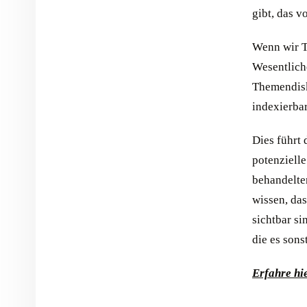
gibt, das 
Wenn wir T
Wesentlich
Themendisk
indexierbar
Dies führt 
potenziell
behandelte
wissen, das
sichtbar si
die es sons
Erfahre hie