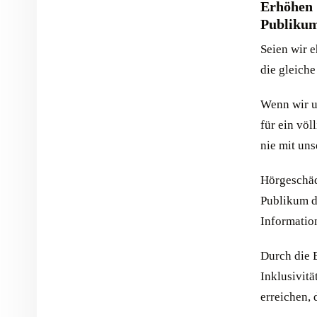
Erhöhen 
Publiku
Seien wir e
die gleiche
Wenn wir u
für ein völ
nie mit un
Hörgeschäd
Publikum da
Informatio
Durch die 
Inklusivitä
erreichen, 