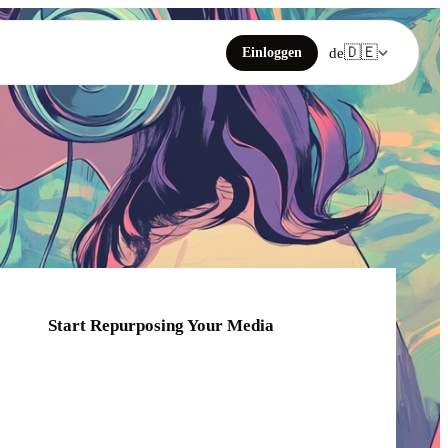
🇩🇪
Einloggen
de
Start Repurposing Your Media
Click or drag your