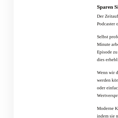
Sparen S
Der Zeitau
Podcaster o
Selbst prof
Minute arbe
Episode zu 
dies erhebl
Wenn wir d
werden kön
oder einfa
Wertverspre
Moderne KI
indem sie n