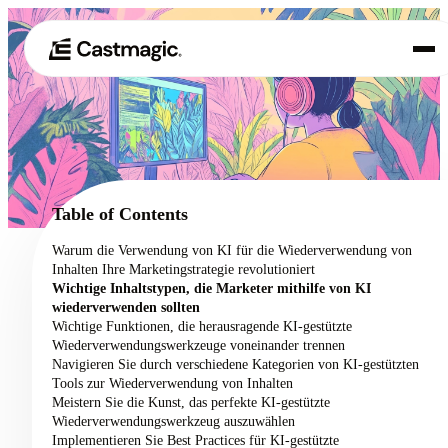
Produkt
01
Anwendungsfälle
02
Table of Contents
Preisgestaltung
Warum die Verwendung von KI für die Wiederverwendung von
03
Inhalten Ihre Marketingstrategie revolutioniert
Über uns
Wichtige Inhaltstypen, die Marketer mithilfe von KI
04
wiederverwenden sollten
Wichtige Funktionen, die herausragende KI-gestützte
Wiederverwendungswerkzeuge voneinander trennen
Navigieren Sie durch verschiedene Kategorien von KI-gestützten
Tools zur Wiederverwendung von Inhalten
Meistern Sie die Kunst, das perfekte KI-gestützte
Wiederverwendungswerkzeug auszuwählen
Implementieren Sie Best Practices für KI-gestützte