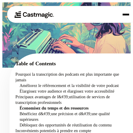
Produit
01
Cas d'utilisation
02
Table of Contents
Tarification
Pourquoi la transcription des podcasts est plus importante que
03
jamais
À propos de nous
Améliorez le référencement et la visibilité de votre podcast
04
Élargissez votre audience et élargissez votre accessibilité
Principaux avantages de l&#39;utilisation de services de
transcription professionnels
Économisez du temps et des ressources
Bénéficiez d&#39;une précision et d&#39;une qualité
supérieures
Débloquez des opportunités de réutilisation du contenu
Inconvénients potentiels à prendre en compte