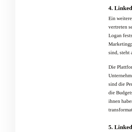
4. Linked
Ein weiter
vertreten s
Logan fests
Marketingp
sind, steht
Die Plattfo
Unternehme
sind die Pe
die Budget
ihnen haben
transforma
5. Linke