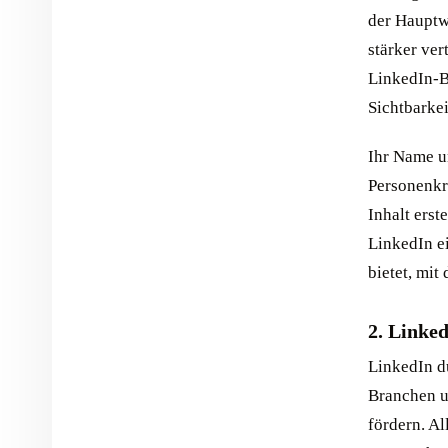
der Hauptw
stärker ver
LinkedIn-Be
Sichtbarke
Ihr Name un
Personenkre
Inhalt erst
LinkedIn e
bietet, mit
2. Linked
LinkedIn d
Branchen u
fördern. Al