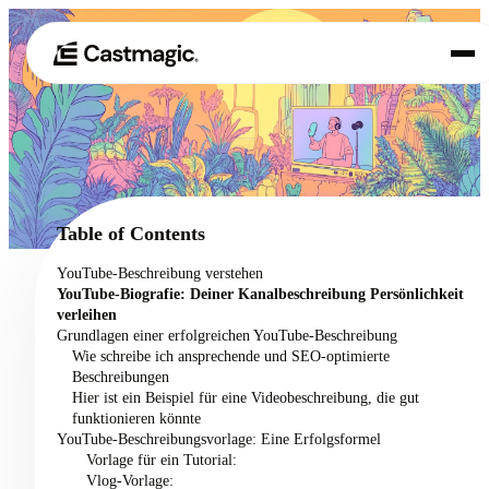
Produkt
01
Anwendungsfälle
02
Table of Contents
Preisgestaltung
YouTube-Beschreibung verstehen
03
YouTube-Biografie: Deiner Kanalbeschreibung Persönlichkeit
Über uns
verleihen
04
Grundlagen einer erfolgreichen YouTube-Beschreibung
Wie schreibe ich ansprechende und SEO-optimierte
Beschreibungen
Hier ist ein Beispiel für eine Videobeschreibung, die gut
funktionieren könnte
YouTube-Beschreibungsvorlage: Eine Erfolgsformel
Vorlage für ein Tutorial:
Vlog-Vorlage: