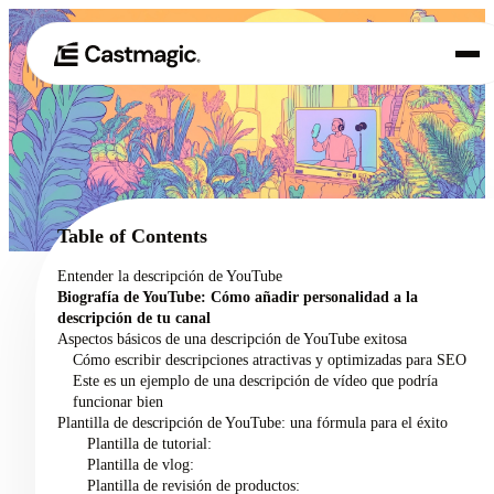
Producto
01
Casos de uso
02
Table of Contents
Precios
Entender la descripción de YouTube
03
Biografía de YouTube: Cómo añadir personalidad a la
Acerca de nosotros
descripción de tu canal
04
Aspectos básicos de una descripción de YouTube exitosa
Cómo escribir descripciones atractivas y optimizadas para SEO
Este es un ejemplo de una descripción de vídeo que podría
funcionar bien
Plantilla de descripción de YouTube: una fórmula para el éxito
Plantilla de tutorial:
Plantilla de vlog:
Plantilla de revisión de productos: