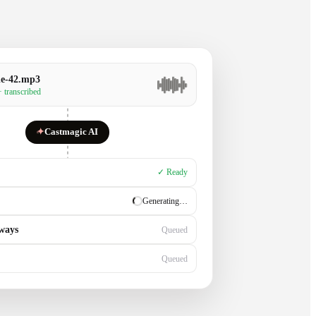
de-42.mp3
· transcribed
✦
Castmagic AI
✓ Ready
✓ Ready
ways
Generating…
Queued