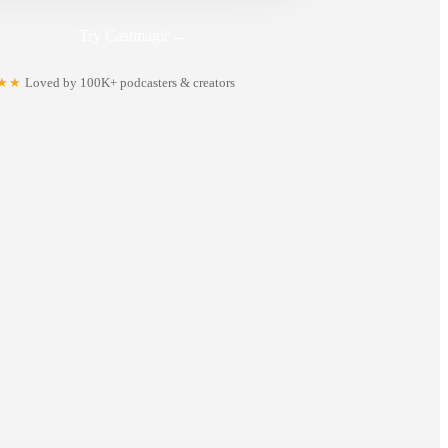
Try Castmagic
→
★★
Loved by 100K+ podcasters & creators