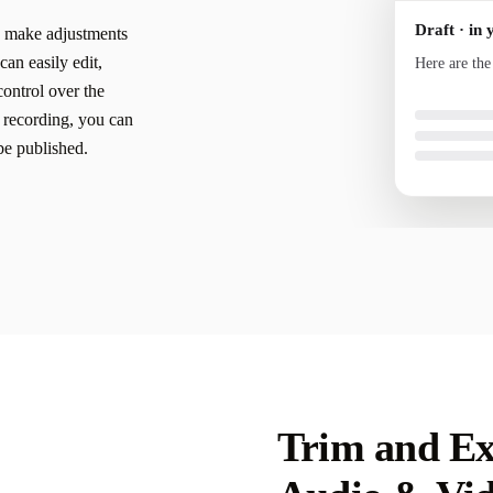
Draft · in 
to make adjustments
Here are the
can easily edit,
your voice a
control over the
 recording, you can
 be published.
Trim and Ex