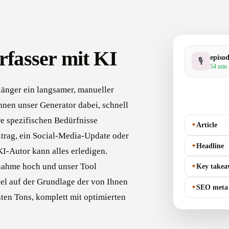
erfasser mit KI
episo
🎙
54 min 
 länger ein langsamer, manueller
Ihnen unser Generator dabei, schnell
hre spezifischen Bedürfnisse
✦
Article
itrag, ein Social-Media-Update oder
✦
Headline
KI-Autor kann alles erledigen.
nahme hoch und unser Tool
✦
Key takea
ikel auf der Grundlage der von Ihnen
✦
SEO meta
en Tons, komplett mit optimierten