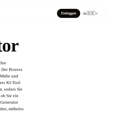
🇩🇪
Einloggen
de
tor
Ihre
 Der Prozess
, Mühe und
eses KI-Tool
n, sodass Sie
ob Sie ein
r Generator
abei, mühelos