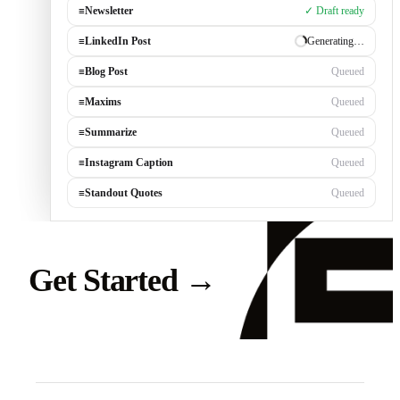
≡
Newsletter
✓ Draft ready
≡
LinkedIn Post
Generating…
≡
Blog Post
Queued
≡
Maxims
Queued
≡
Summarize
Queued
≡
Instagram Caption
Queued
≡
Standout Quotes
Queued
Get Started
→