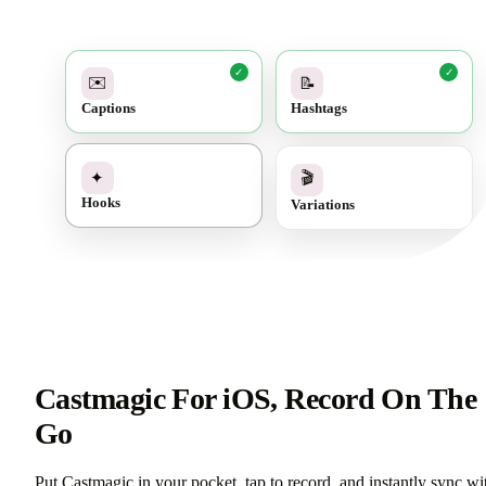
✓
✓
✉️
📝
Captions
Hashtags
✓
🎬
✦
Variations
Hooks
Castmagic For iOS, Record On The
Go
Put Castmagic in your pocket, tap to record, and instantly sync wi