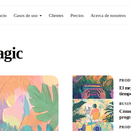
ucto
Casos de uso
Clientes
Precios
Acerca de nosotros
agic
PROD
El me
tiempo
BUSI
Cómo 
prog
PROD