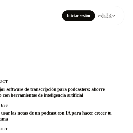
🇪🇸
Iniciar sesión
es
UCT
jor software de transcripción para podcasters: ahorre
 con herramientas de inteligencia artificial
NESS
usar las notas de un podcast con IA para hacer crecer tu
rama
UCT