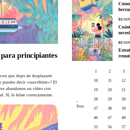
Cómo 
herram
BUSI
Cuánt
necesi
BUSI
Estra
para principiantes
remot
1
2
3
cen que dejes de desplazarte
10
11
12
e puedes decir «suscribirte»? El
ores abandonen un vídeo con
19
20
21
. Sí, lo leíste correctamente.
28
29
30
‹
Prev
37
38
39
46
47
48
55
56
57