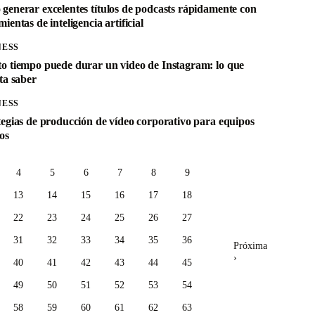
generar excelentes títulos de podcasts rápidamente con
ientas de inteligencia artificial
NESS
o tiempo puede durar un video de Instagram: lo que
ta saber
NESS
tegias de producción de vídeo corporativo para equipos
os
4
5
6
7
8
9
13
14
15
16
17
18
22
23
24
25
26
27
31
32
33
34
35
36
Próxima
›
40
41
42
43
44
45
49
50
51
52
53
54
58
59
60
61
62
63