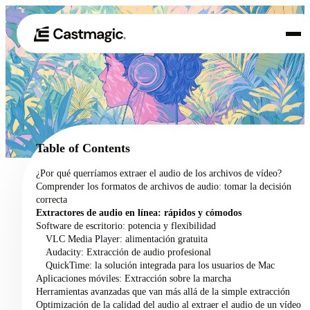
Producto
01
Casos de uso
02
Table of Contents
Precios
¿Por qué querríamos extraer el audio de los archivos de vídeo?
03
Comprender los formatos de archivos de audio: tomar la decisión
Acerca de nosotros
correcta
04
Extractores de audio en línea: rápidos y cómodos
Software de escritorio: potencia y flexibilidad
VLC Media Player: alimentación gratuita
Audacity: Extracción de audio profesional
QuickTime: la solución integrada para los usuarios de Mac
Aplicaciones móviles: Extracción sobre la marcha
Herramientas avanzadas que van más allá de la simple extracción
Optimización de la calidad del audio al extraer el audio de un vídeo