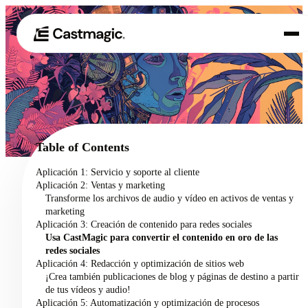
Producto
01
Casos de uso
02
Table of Contents
Precios
Aplicación 1: Servicio y soporte al cliente
03
Aplicación 2: Ventas y marketing
Acerca de nosotros
Transforme los archivos de audio y vídeo en activos de ventas y
04
marketing
Aplicación 3: Creación de contenido para redes sociales
Usa CastMagic para convertir el contenido en oro de las
redes sociales
Aplicación 4: Redacción y optimización de sitios web
¡Crea también publicaciones de blog y páginas de destino a partir
de tus vídeos y audio!
Aplicación 5: Automatización y optimización de procesos