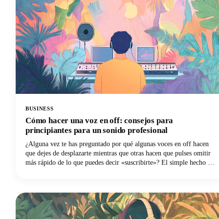
el alcance de tu audiencia en varios canales.
BUSINESS
Cómo hacer una voz en off: consejos para
principiantes para un sonido profesional
¿Alguna vez te has preguntado por qué algunas voces en off hacen
que dejes de desplazarte mientras que otras hacen que pulses omitir
más rápido de lo que puedes decir «suscribirte»? El simple hecho es
que es mucho más probable que los espectadores abandonen un vídeo
con una mala calidad de audio que uno con imágenes de baja calidad.
Sí, lo leíste correctamente. ¡Tu voz y tu audio importan más que tu
elegante cámara!