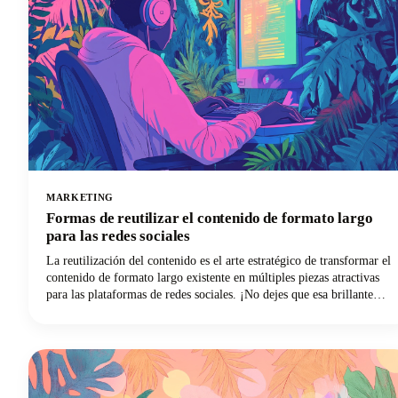
MARKETING
Formas de reutilizar el contenido de formato largo
para las redes sociales
La reutilización del contenido es el arte estratégico de transformar el
contenido de formato largo existente en múltiples piezas atractivas
para las plataformas de redes sociales. ¡No dejes que esa brillante
entrada de blog o un video de YouTube de una hora acumulen polvo
digital! Puedes reutilizarlo para crear docenas de publicaciones de
LinkedIn, historias de Instagram y actualizaciones en las redes
sociales para ampliar su alcance y maximizar nuestra inversión en
marketing de contenidos. Este enfoque puede reducir tus esfuerzos
de creación de contenido y, al mismo tiempo, ampliar drásticamente