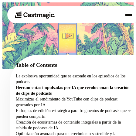
Producto
01
Casos de uso
02
Table of Contents
Precios
La explosiva oportunidad que se esconde en los episodios de los
03
podcasts
Acerca de nosotros
Herramientas impulsadas por IA que revolucionan la creación
04
de clips de podcasts
Maximizar el rendimiento de YouTube con clips de podcast
generados por IA
Enfoques de edición estratégica para fragmentos de podcasts que se
pueden compartir
Creación de ecosistemas de contenido integrales a partir de la
subida de podcasts de IA
Optimización avanzada para un crecimiento sostenible y la