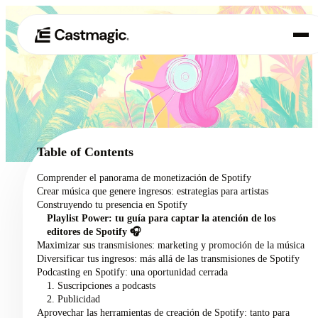
Producto
01
Casos de uso
02
Table of Contents
Precios
Comprender el panorama de monetización de Spotify
03
Crear música que genere ingresos: estrategias para artistas
Acerca de nosotros
Construyendo tu presencia en Spotify
04
Playlist Power: tu guía para captar la atención de los
editores de Spotify 🎧
Maximizar sus transmisiones: marketing y promoción de la música
Diversificar tus ingresos: más allá de las transmisiones de Spotify
Podcasting en Spotify: una oportunidad cerrada
1. Suscripciones a podcasts
2. Publicidad
Aprovechar las herramientas de creación de Spotify: tanto para