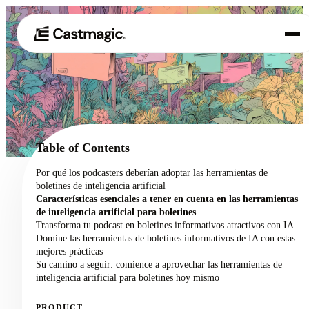
Producto
01
Casos de uso
02
Table of Contents
Precios
Por qué los podcasters deberían adoptar las herramientas de
03
boletines de inteligencia artificial
Acerca de nosotros
Características esenciales a tener en cuenta en las herramientas
04
de inteligencia artificial para boletines
Transforma tu podcast en boletines informativos atractivos con IA
Domine las herramientas de boletines informativos de IA con estas
mejores prácticas
Su camino a seguir: comience a aprovechar las herramientas de
inteligencia artificial para boletines hoy mismo
PRODUCT