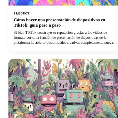
PRODUCT
Cómo hacer una presentación de diapositivas en
TikTok: guía paso a paso
Si bien TikTok construyó su reputación gracias a los vídeos de
formato corto, la función de presentación de diapositivas de la
plataforma ha abierto posibilidades creativas completamente nuevas.
Estos montajes fotográficos, con música y mejorados con efectos,
son más fáciles de crear que el contenido de vídeo tradicional de
TikTok y, a menudo, generan tasas de participación más altas.
Además, no necesitas equipos de vídeo sofisticados ni habilidades de
edición. Todo lo que necesitas son unas fotos geniales y unos
minutos para hacerlas realidad.