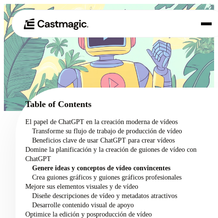
Producto
01
Casos de uso
02
Table of Contents
Precios
El papel de ChatGPT en la creación moderna de vídeos
03
Transforme su flujo de trabajo de producción de vídeo
Acerca de nosotros
Beneficios clave de usar ChatGPT para crear vídeos
04
Domine la planificación y la creación de guiones de vídeo con
ChatGPT
Genere ideas y conceptos de vídeo convincentes
Crea guiones gráficos y guiones gráficos profesionales
Mejore sus elementos visuales y de vídeo
Diseñe descripciones de vídeo y metadatos atractivos
Desarrolle contenido visual de apoyo
Optimice la edición y posproducción de vídeo