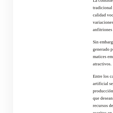
La consiste
tradicional
calidad voc
variaciones
anfitrione
Sin embarg
generado po
matices em
atractivos.
Entre los c
artificial 
producción
que desean 
recursos de
escritos en