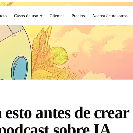
ucto
Casos de uso
Clientes
Precios
Acerca de nosotros
 esto antes de crear
podcast sobre IA