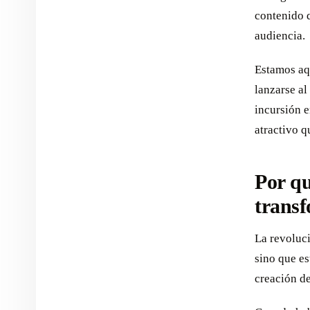
contenido q
audiencia.
Estamos aqu
lanzarse a
incursión e
atractivo q
Por qu
transf
La revoluci
sino que e
creación d