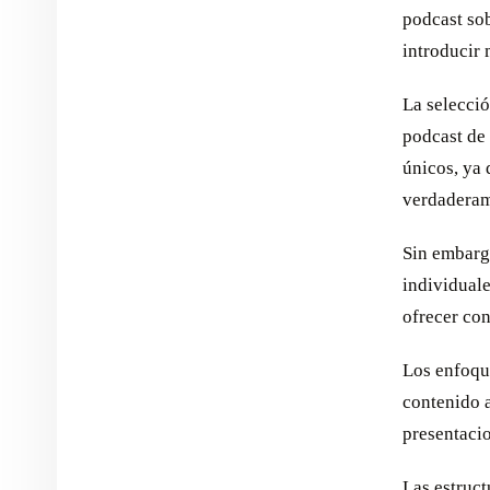
podcast sob
introducir 
La selecció
podcast de 
únicos, ya
verdaderam
Sin embarg
individuale
ofrecer co
Los enfoqu
contenido a
presentacio
Las estruct