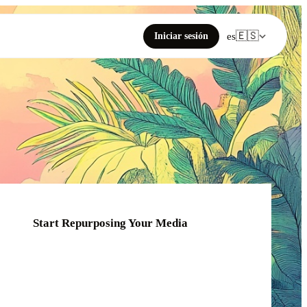
🇪🇸
Iniciar sesión
es
Start Repurposing Your Media
Click or drag your