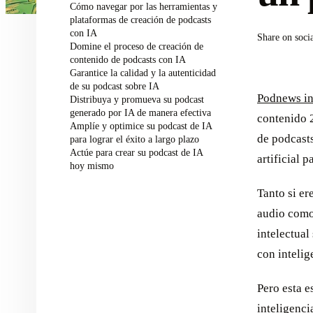
Cómo navegar por las herramientas y
plataformas de creación de podcasts
con IA
Share on soci
Domine el proceso de creación de
contenido de podcasts con IA
Garantice la calidad y la autenticidad
de su podcast sobre IA
Podnews in
Distribuya y promueva su podcast
generado por IA de manera efectiva
contenido 
Amplíe y optimice su podcast de IA
de podcast
para lograr el éxito a largo plazo
Actúe para crear su podcast de IA
artificial 
hoy mismo
Tanto si er
audio como
intelectual
con intelig
Pero esta e
inteligenci