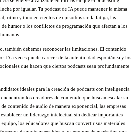
ncia se vuelve alcanzable en formas en que el podcasting
 lucha por igualar. Tu podcast de IA puede mantener la misma
al, ritmo y tono en cientos de episodios sin la fatiga, las
 de humor o los conflictos de programación que afectan a los
s humanos.
o, también debemos reconocer las limitaciones. El contenido
r IA a veces puede carecer de la autenticidad espontánea y los
ocionales que hacen que ciertos podcasts sean profundamente
andidatos ideales para la creación de podcasts con inteligencia
se encuentran los creadores de contenido que buscan escalar su
 de contenido de audio de manera exponencial, las empresas
establecer un liderazgo intelectual sin dedicar importantes
 equipo, los educadores que buscan convertir sus materiales
 formatos de audio accesibles y los equipos de marketing que