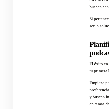
buscan cana
Si pertenec
ser la solu
Planif
podca
El éxito e
tu primera
Empieza por
preferenci
y buscan i
en temas de