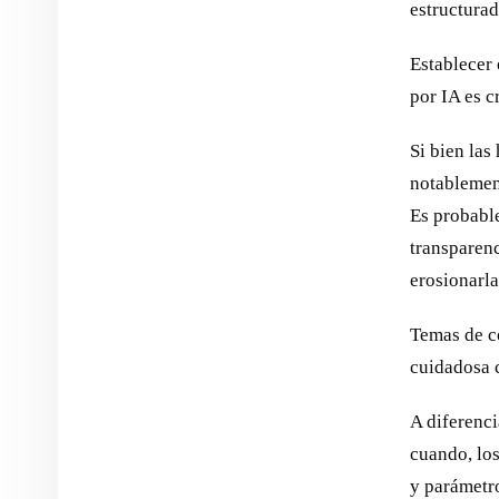
estructura
Establecer 
por IA es c
Si bien las
notablement
Es probable
transparen
erosionarla
Temas de c
cuidadosa 
A diferenc
cuando, lo
y parámetro