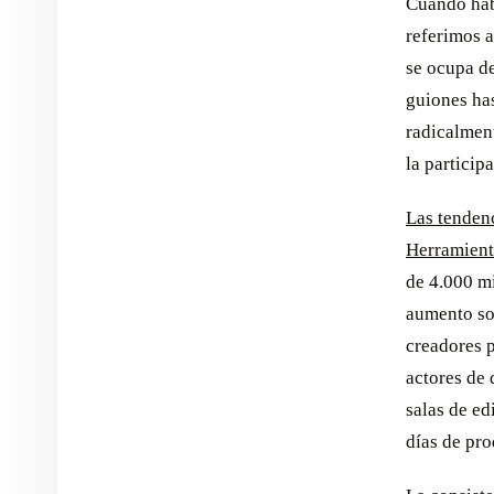
Cuando ha
referimos a
se ocupa de
guiones has
radicalment
la particip
Las tenden
Herramient
de 4.000 mi
aumento son
creadores p
actores de 
salas de ed
días de pro