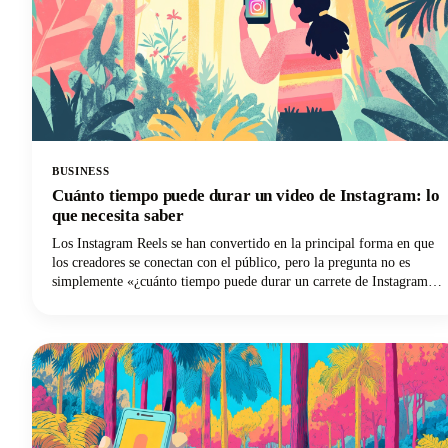
BUSINESS
Cuánto tiempo puede durar un video de Instagram: lo
que necesita saber
Los Instagram Reels se han convertido en la principal forma en que
los creadores se conectan con el público, pero la pregunta no es
simplemente «¿cuánto tiempo puede durar un carrete de Instagram?»
Se trata de encontrar el punto óptimo entre lo que permite la
plataforma y lo que realmente funciona bien. Vamos a ahondar en
todo lo que necesitas saber sobre la duración de los Instagram Reels
en 2025, desde los límites técnicos hasta las decisiones estratégicas
que harán que tu contenido destaque.