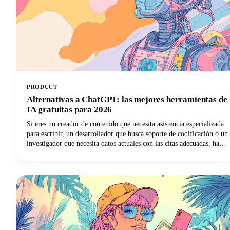
PRODUCT
Alternativas a ChatGPT: las mejores herramientas de
IA gratuitas para 2026
Si eres un creador de contenido que necesita asistencia especializada
para escribir, un desarrollador que busca soporte de codificación o un
investigador que necesita datos actuales con las citas adecuadas, hay
un chatbot de IA que se adapta perfectamente a tus necesidades. En
esta guía, analizamos las principales herramientas de inteligencia
artificial disponibles en 2026, analizamos sus características más
destacadas y te ayudamos a descubrir qué alternativa de ChatGPT
transformará tu forma de trabajar.