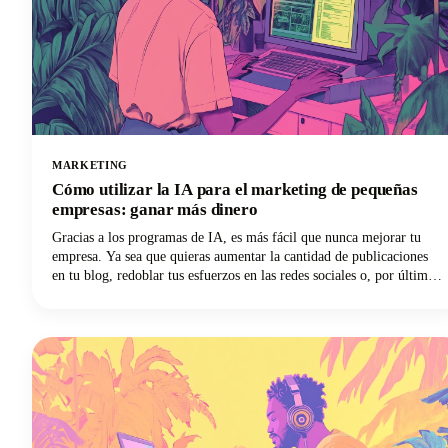
MARKETING
Cómo utilizar la IA para el marketing de pequeñas
empresas: ganar más dinero
Gracias a los programas de IA, es más fácil que nunca mejorar tu
empresa. Ya sea que quieras aumentar la cantidad de publicaciones
en tu blog, redoblar tus esfuerzos en las redes sociales o, por último,
lanzar tu boletín informativo por correo electrónico, el software de
inteligencia artificial te brinda el atajo para hacer más cosas en
menos tiempo. ¿Quieres participar en esto? Sigue leyendo porque en
esta publicación te explicamos cómo usar la IA para el marketing de
pequeñas empresas para que puedas ganar más dinero con tus
esfuerzos.