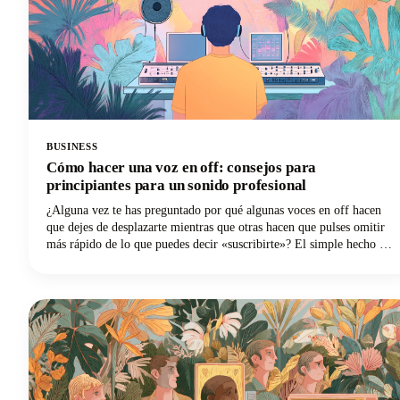
BUSINESS
Cómo hacer una voz en off: consejos para
principiantes para un sonido profesional
¿Alguna vez te has preguntado por qué algunas voces en off hacen
que dejes de desplazarte mientras que otras hacen que pulses omitir
más rápido de lo que puedes decir «suscribirte»? El simple hecho es
que es mucho más probable que los espectadores abandonen un vídeo
con una mala calidad de audio que uno con imágenes de baja calidad.
Sí, lo leíste correctamente. ¡Tu voz y tu audio importan más que tu
elegante cámara!