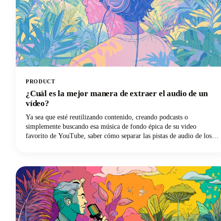
PRODUCT
¿Cuál es la mejor manera de extraer el audio de un
vídeo?
Ya sea que esté reutilizando contenido, creando podcasts o
simplemente buscando esa música de fondo épica de su video
favorito de YouTube, saber cómo separar las pistas de audio de los
archivos de video es una habilidad esencial. El proceso de extraer el
audio de un vídeo consiste básicamente en separar la pista de audio
del componente de vídeo y guardarla como un archivo de audio
independiente.