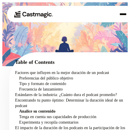
Producto
01
Casos de uso
02
Table of Contents
Precios
Factores que influyen en la mejor duración de un podcast
03
Preferencias del público objetivo
Acerca de nosotros
Tipo y formato de contenido
04
Frecuencia de lanzamiento
Estándares de la industria: ¿Cuánto dura el podcast promedio?
Encontrando tu punto óptimo: Determinar la duración ideal de un
podcast
Analice su contenido
Tenga en cuenta sus capacidades de producción
Experimenta y recopila comentarios
El impacto de la duración de los podcasts en la participación de los