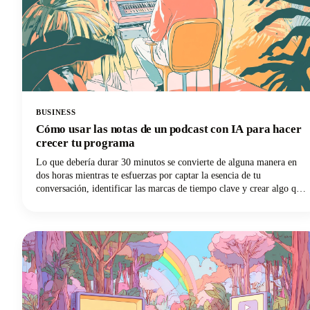
BUSINESS
Cómo usar las notas de un podcast con IA para hacer
crecer tu programa
Lo que debería durar 30 minutos se convierte de alguna manera en
dos horas mientras te esfuerzas por captar la esencia de tu
conversación, identificar las marcas de tiempo clave y crear algo que
realmente ayude a la gente a descubrir tu programa. ¿Te suena
familiar? Sin embargo, esta es la cuestión: los motores de búsqueda
no pueden escuchar tu contenido de audio. Se basan completamente
en el texto para entender de qué tratan tus episodios.