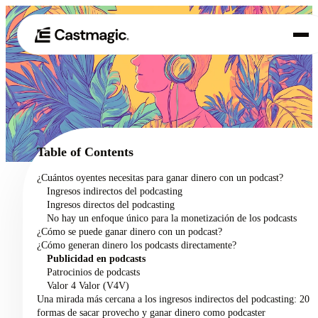
Producto
01
Casos de uso
02
Table of Contents
Precios
¿Cuántos oyentes necesitas para ganar dinero con un podcast?
03
Ingresos indirectos del podcasting
Acerca de nosotros
Ingresos directos del podcasting
04
No hay un enfoque único para la monetización de los podcasts
¿Cómo se puede ganar dinero con un podcast?
¿Cómo generan dinero los podcasts directamente?
Publicidad en podcasts
Patrocinios de podcasts
Valor 4 Valor (V4V)
Una mirada más cercana a los ingresos indirectos del podcasting: 20
formas de sacar provecho y ganar dinero como podcaster