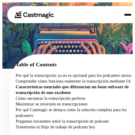
Producto
01
Casos de uso
02
Table of Contents
Precios
Por qué la transcripción ya no es opcional para los podcasters serios
03
Comprender cómo funciona realmente la transcripción mediante IA
Acerca de nosotros
Características esenciales que diferencian un buen software de
04
transcripción de uno excelente
Cómo encontrar la transcripción perfecta
Maximizar su inversión en transcripciones
Por qué Castmagic se destaca como la solución completa para los
podcasters
Preguntas frecuentes sobre la transcripción de podcasts
Transforma tu flujo de trabajo de podcasts hoy