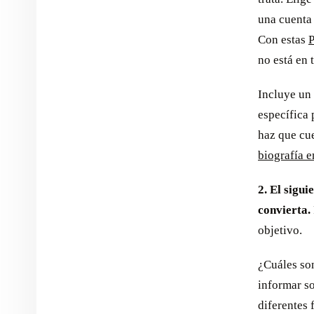
una cuenta 
Con estas
P
no está en 
Incluye un 
específica 
haz que cu
biografía 
2. El sigui
convierta.
objetivo.
¿Cuáles son
informar so
diferentes