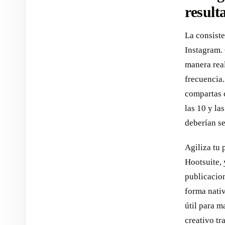
result
La consiste
Instagram.
manera real
frecuencia
compartas c
las 10 y la
deberían se
Agiliza tu
Hootsuite, 
publicacio
forma nativ
útil para m
creativo tr