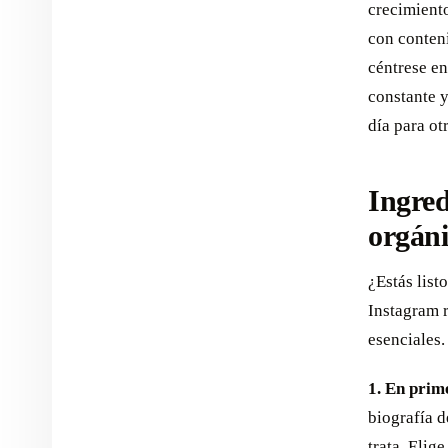
crecimiento
con conteni
céntrese en
constante y
día para ot
Ingred
orgán
¿Estás list
Instagram 
esenciales.
1. En prim
biografía 
trata. Elig