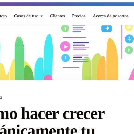
ucto
Casos de uso
Clientes
Precios
Acerca de nosotros
G
o hacer crecer
ánicamente tu