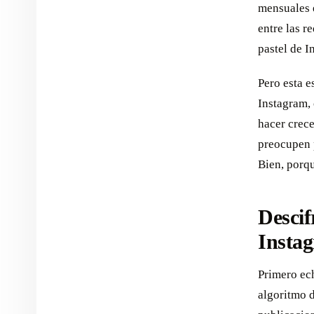
mensuales e
entre las r
pastel de I
Pero esta e
Instagram, 
hacer crec
preocupen 
Bien, porq
Descif
Insta
Primero ech
algoritmo 