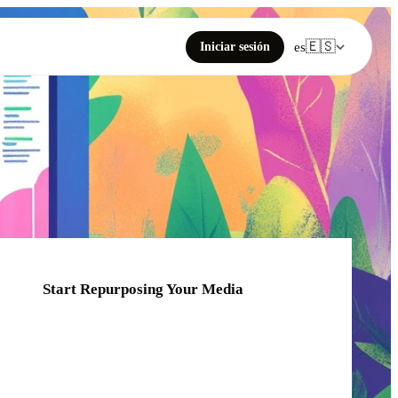
🇪🇸
Iniciar sesión
es
Start Repurposing Your Media
Click or drag your