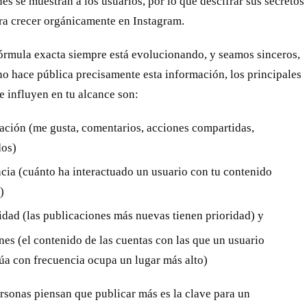
es se muestran a los usuarios, por lo que descifrar sus secretos
ra crecer orgánicamente en Instagram.
fórmula exacta siempre está evolucionando, y seamos sinceros,
o hace pública precisamente esta información, los principales
e influyen en tu alcance son:
pación (me gusta, comentarios, acciones compartidas,
os)
cia (cuánto ha interactuado un usuario con tu contenido
)
idad (las publicaciones más nuevas tienen prioridad) y
nes (el contenido de las cuentas con las que un usuario
túa con frecuencia ocupa un lugar más alto)
rsonas piensan que publicar más es la clave para un