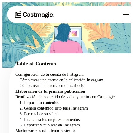
Producto
01
Casos de uso
02
Table of Contents
Precios
Configuración de tu cuenta de Instagram
03
Cómo crear una cuenta en la aplicación Instagram
Acerca de nosotros
Cómo crear una cuenta en el escritorio
04
Elaboración de tu primera publicación
Reutilización de contenido de vídeo y audio con Castmagic
1. Importa tu contenido
2. Genera contenido listo para Instagram
3. Personalice su salida
4. Encuentra los mejores momentos
5. Exportar y publicar en Instagram
Maximizar el rendimiento posterior