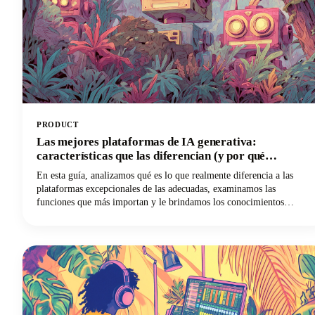
PRODUCT
Las mejores plataformas de IA generativa:
características que las diferencian (y por qué
Castmagic es líder entre los creadores de contenido)
En esta guía, analizamos qué es lo que realmente diferencia a las
plataformas excepcionales de las adecuadas, examinamos las
funciones que más importan y le brindamos los conocimientos
necesarios para usar la IA de manera efectiva para sus necesidades
específicas. Y si eres un creador de contenido, un podcaster, un
YouTuber o un profesional del marketing que trabaja con audio y
vídeo, descubrirás por qué Castmagic se ha convertido en la mejor
opción.