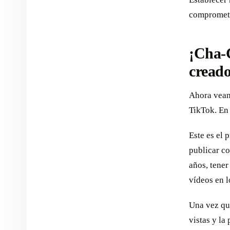
comprometi
¡Cha-
creado
Ahora veam
TikTok. En 
Este es el
publicar co
años, tene
vídeos en l
Una vez que
vistas y la