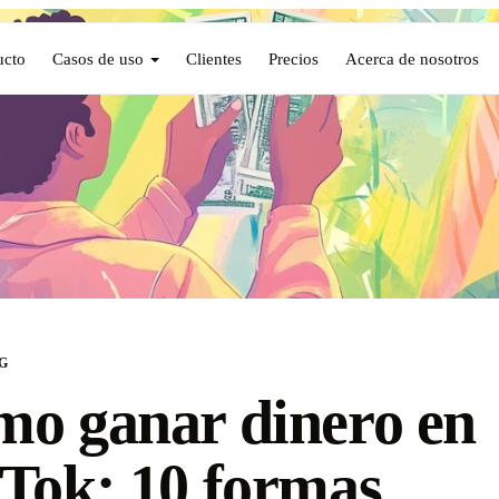
ucto
Casos de uso
Clientes
Precios
Acerca de nosotros
G
o ganar dinero en
Tok: 10 formas