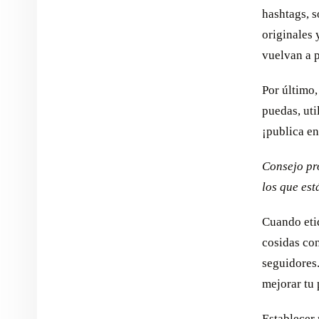
hashtags, s
originales 
vuelvan a 
Por último,
puedas, uti
¡publica en
Consejo pro
los que es
Cuando etiq
cosidas con
seguidores.
mejorar tu
Establecer 