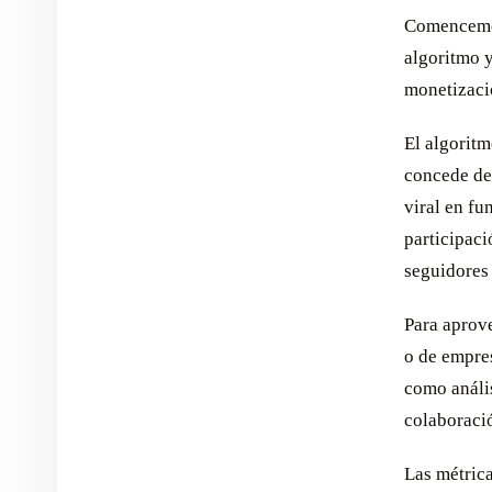
Comencemos
algoritmo y
monetizaci
El algoritm
concede de
viral en fu
participaci
seguidores
Para aprov
o de empres
como anális
colaboraci
Las métrica