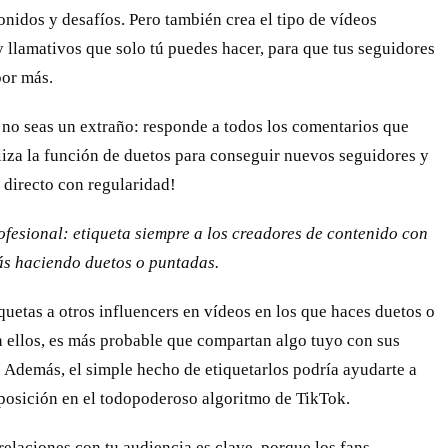
onidos y desafíos. Pero también crea el tipo de vídeos
y llamativos que solo tú puedes hacer, para que tus seguidores
por más.
 no seas un extraño: responde a todos los comentarios que
liza la función de duetos para conseguir nuevos seguidores y
 directo con regularidad!
fesional: etiqueta siempre a los creadores de contenido con
tás haciendo duetos o puntadas.
uetas a otros influencers en vídeos en los que haces duetos o
 ellos, es más probable que compartan algo tuyo con sus
 Además, el simple hecho de etiquetarlos podría ayudarte a
 posición en el todopoderoso algoritmo de TikTok.
relaciones con tu audiencia es clave, porque los fans