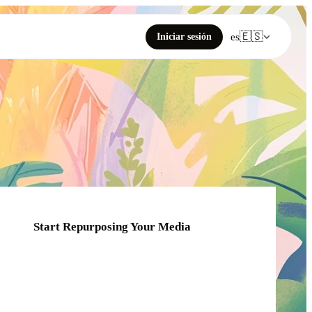
🇪🇸
Iniciar sesión
es
Start Repurposing Your Media
Click or drag your