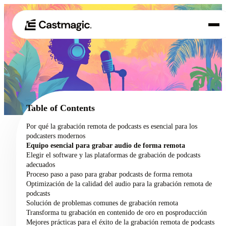
Producto
01
Casos de uso
02
Table of Contents
Precios
Por qué la grabación remota de podcasts es esencial para los
03
podcasters modernos
Acerca de nosotros
Equipo esencial para grabar audio de forma remota
04
Elegir el software y las plataformas de grabación de podcasts
adecuados
Proceso paso a paso para grabar podcasts de forma remota
Optimización de la calidad del audio para la grabación remota de
podcasts
Solución de problemas comunes de grabación remota
Transforma tu grabación en contenido de oro en posproducción
Mejores prácticas para el éxito de la grabación remota de podcasts