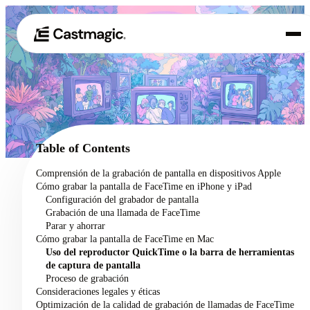
Producto
01
Casos de uso
02
Table of Contents
Precios
Comprensión de la grabación de pantalla en dispositivos Apple
03
Cómo grabar la pantalla de FaceTime en iPhone y iPad
Acerca de nosotros
Configuración del grabador de pantalla
04
Grabación de una llamada de FaceTime
Parar y ahorrar
Cómo grabar la pantalla de FaceTime en Mac
Uso del reproductor QuickTime o la barra de herramientas
de captura de pantalla
Proceso de grabación
Consideraciones legales y éticas
Optimización de la calidad de grabación de llamadas de FaceTime