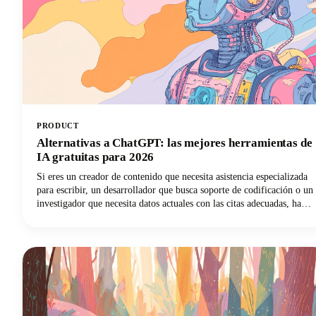
PRODUCT
Alternativas a ChatGPT: las mejores herramientas de
IA gratuitas para 2026
Si eres un creador de contenido que necesita asistencia especializada
para escribir, un desarrollador que busca soporte de codificación o un
investigador que necesita datos actuales con las citas adecuadas, hay
un chatbot de IA que se adapta perfectamente a tus necesidades. En
esta guía, analizamos las principales herramientas de inteligencia
artificial disponibles en 2026, analizamos sus características más
destacadas y te ayudamos a descubrir qué alternativa de ChatGPT
transformará tu forma de trabajar.