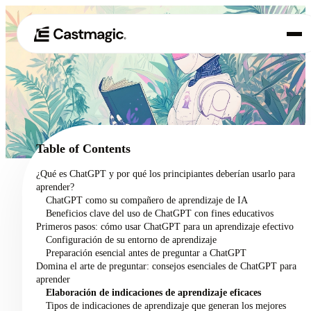
Producto
01
Casos de uso
02
Table of Contents
Precios
¿Qué es ChatGPT y por qué los principiantes deberían usarlo para
03
aprender?
Acerca de nosotros
ChatGPT como su compañero de aprendizaje de IA
04
Beneficios clave del uso de ChatGPT con fines educativos
Primeros pasos: cómo usar ChatGPT para un aprendizaje efectivo
Configuración de su entorno de aprendizaje
Preparación esencial antes de preguntar a ChatGPT
Domina el arte de preguntar: consejos esenciales de ChatGPT para
aprender
Elaboración de indicaciones de aprendizaje eficaces
Tipos de indicaciones de aprendizaje que generan los mejores