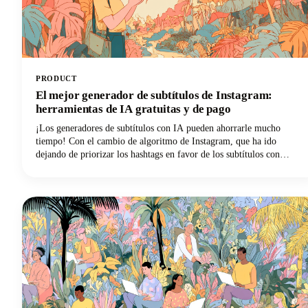
PRODUCT
El mejor generador de subtítulos de Instagram:
herramientas de IA gratuitas y de pago
¡Los generadores de subtítulos con IA pueden ahorrarle mucho
tiempo! Con el cambio de algoritmo de Instagram, que ha ido
dejando de priorizar los hashtags en favor de los subtítulos con
muchas palabras clave, estas herramientas para crear buenos
subtítulos en Instagram se han vuelto esenciales para los creadores de
contenido, las marcas y los administradores de redes sociales que
buscan ser descubiertos. En esta guía se explican los principales
generadores de subtítulos de Instagram gratuitos y de pago y cómo
utilizarlos de forma eficaz para crear subtítulos que generen
resultados reales.