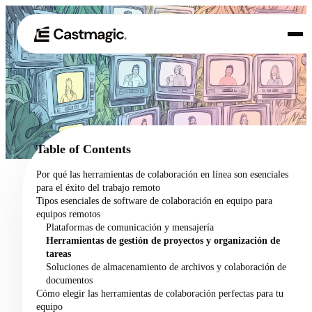
Producto
01
Casos de uso
02
Table of Contents
Precios
Por qué las herramientas de colaboración en línea son esenciales
03
para el éxito del trabajo remoto
Acerca de nosotros
Tipos esenciales de software de colaboración en equipo para
04
equipos remotos
Plataformas de comunicación y mensajería
Herramientas de gestión de proyectos y organización de
tareas
Soluciones de almacenamiento de archivos y colaboración de
documentos
Cómo elegir las herramientas de colaboración perfectas para tu
equipo