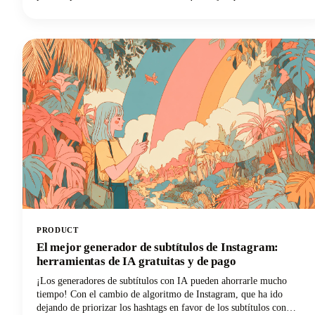
entrada de blog o un video de YouTube de una hora acumulen polvo
digital! Puedes reutilizarlo para crear docenas de publicaciones de
LinkedIn, historias de Instagram y actualizaciones en las redes
sociales para ampliar su alcance y maximizar nuestra inversión en
marketing de contenidos. Este enfoque puede reducir tus esfuerzos
de creación de contenido y, al mismo tiempo, ampliar drásticamente
el alcance de tu audiencia en varios canales.
PRODUCT
El mejor generador de subtítulos de Instagram:
herramientas de IA gratuitas y de pago
¡Los generadores de subtítulos con IA pueden ahorrarle mucho
tiempo! Con el cambio de algoritmo de Instagram, que ha ido
dejando de priorizar los hashtags en favor de los subtítulos con