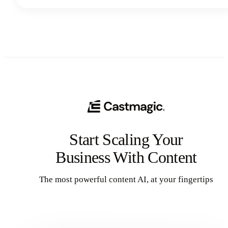
extra o incluso genere un flujo de ingresos a tiempo completo. Sin
embargo, navegar por el campo minado de estafas, promesas poco
realistas y planes que hacen perder tiempo puede resultar abrumador.
Por eso, hemos preparado esta guía completa para ayudarte a
identificar plataformas confiables y empezar a ganar dinero de la
manera correcta. También compartiremos algunas expectativas
realistas y estrategias comprobadas que realmente funcionan. ¡Vamos
a entrar en ello para que puedas ganar dinero!
Start Scaling Your
Business With Content
The most powerful content AI, at your fingertips
Get Started