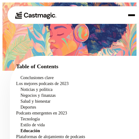
Producto
01
Casos de uso
02
Table of Contents
Precios
Conclusiones clave
03
Los mejores podcasts de 2023
Acerca de nosotros
Noticias y política
04
Negocios y finanzas
Salud y bienestar
Deportes
Podcasts emergentes en 2023
Tecnología
Estilo de vida
Educación
Plataformas de alojamiento de podcasts