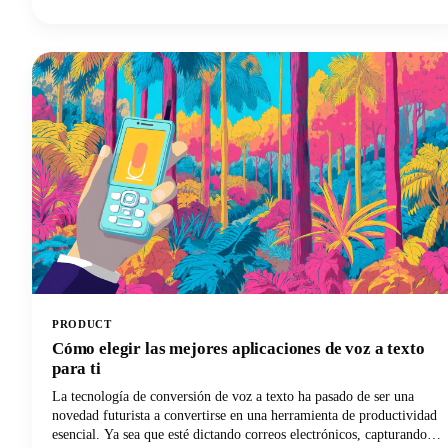
los episodios completos por sí solos. Esta convergencia entre el auge
del consumo de podcasts y el dominio de los videoclips cortos ha
creado una demanda sin precedentes de herramientas impulsadas por
la inteligencia artificial que puedan transformar de manera eficiente
el contenido de los podcasts de formato largo en clips aptos para ser
virales en las plataformas de redes sociales.
PRODUCT
Cómo elegir las mejores aplicaciones de voz a texto
para ti
La tecnología de conversión de voz a texto ha pasado de ser una
novedad futurista a convertirse en una herramienta de productividad
esencial. Ya sea que esté dictando correos electrónicos, capturando