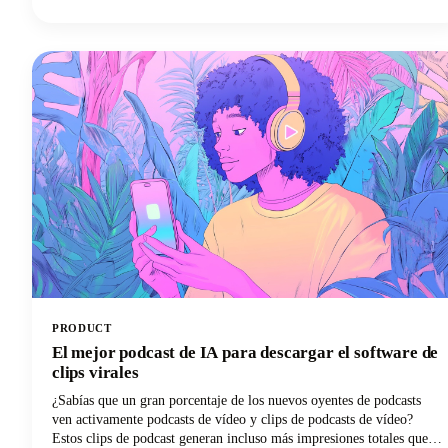
muchas palabras clave, estas herramientas para crear buenos
subtítulos en Instagram se han vuelto esenciales para los creadores de
contenido, las marcas y los administradores de redes sociales que
buscan ser descubiertos. En esta guía se explican los principales
generadores de subtítulos de Instagram gratuitos y de pago y cómo
utilizarlos de forma eficaz para crear subtítulos que generen
resultados reales.
PRODUCT
El mejor podcast de IA para descargar el software de
clips virales
¿Sabías que un gran porcentaje de los nuevos oyentes de podcasts
ven activamente podcasts de vídeo y clips de podcasts de vídeo?
Estos clips de podcast generan incluso más impresiones totales que