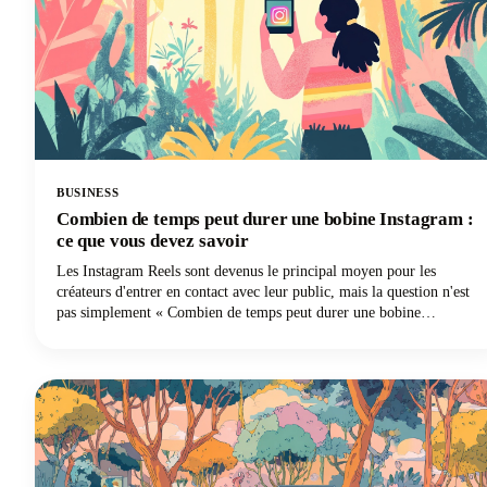
BUSINESS
Combien de temps peut durer une bobine Instagram :
ce que vous devez savoir
Les Instagram Reels sont devenus le principal moyen pour les
créateurs d'entrer en contact avec leur public, mais la question n'est
pas simplement « Combien de temps peut durer une bobine
Instagram ? » Il s'agit de trouver le juste équilibre entre ce que la
plateforme permet et ce qui fonctionne réellement bien. Nous
examinons en profondeur tout ce que vous devez savoir sur la durée
des Instagram Reels en 2025, des limites techniques aux décisions
stratégiques qui permettront à votre contenu de se démarquer.