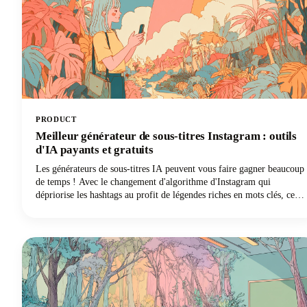
PRODUCT
Meilleur générateur de sous-titres Instagram : outils
d'IA payants et gratuits
Les générateurs de sous-titres IA peuvent vous faire gagner beaucoup
de temps ! Avec le changement d'algorithme d'Instagram qui
dépriorise les hashtags au profit de légendes riches en mots clés, ces
outils pour de bonnes légendes Instagram sont devenus essentiels
pour les créateurs de contenu, les marques et les gestionnaires de
réseaux sociaux en quête de visibilité. Ce guide présente les meilleurs
générateurs de sous-titres Instagram gratuits et payants et explique
comment les utiliser efficacement pour créer des sous-titres qui
donnent des résultats concrets.