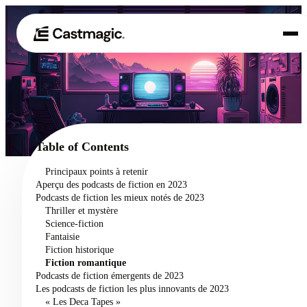
Produit
01
Cas d'utilisation
02
Table of Contents
Tarification
Principaux points à retenir
03
Aperçu des podcasts de fiction en 2023
À propos de nous
Podcasts de fiction les mieux notés de 2023
04
Thriller et mystère
Science-fiction
Fantaisie
Fiction historique
Fiction romantique
Podcasts de fiction émergents de 2023
Les podcasts de fiction les plus innovants de 2023
« Les Deca Tapes »