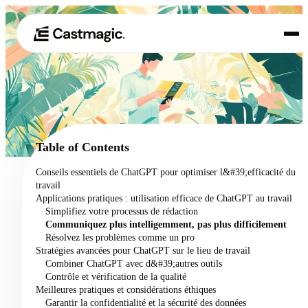
Produit
01
Cas d'utilisation
02
Table of Contents
Tarification
Conseils essentiels de ChatGPT pour optimiser l&#39;efficacité du
03
travail
À propos de nous
Applications pratiques : utilisation efficace de ChatGPT au travail
04
Simplifiez votre processus de rédaction
Communiquez plus intelligemment, pas plus difficilement
Résolvez les problèmes comme un pro
Stratégies avancées pour ChatGPT sur le lieu de travail
Combiner ChatGPT avec d&#39;autres outils
Contrôle et vérification de la qualité
Meilleures pratiques et considérations éthiques
Garantir la confidentialité et la sécurité des données