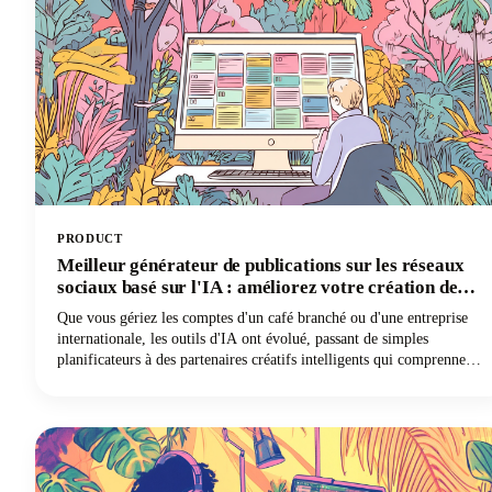
PRODUCT
Meilleur générateur de publications sur les réseaux
sociaux basé sur l'IA : améliorez votre création de
contenu
Que vous gériez les comptes d'un café branché ou d'une entreprise
internationale, les outils d'IA ont évolué, passant de simples
planificateurs à des partenaires créatifs intelligents qui comprennent
la voix de votre marque et les préférences de votre public.
Examinons tout ce que vous devez savoir sur les générateurs de
publications sur les réseaux sociaux basés sur l'IA. Nous explorerons
ce qui rend ces outils indispensables, comment choisir celui qui
répond le mieux à vos besoins et comment maximiser leur potentiel
sans sacrifier l'authenticité.