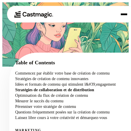
Produit
01
Cas d'utilisation
02
Table of Contents
Tarification
Commencez par établir votre base de création de contenu
03
Stratégies de création de contenu innovantes
À propos de nous
Idées et formats de contenu qui stimulent l&#39;engagement
04
Stratégies de collaboration et de distribution
Optimisation du flux de création de contenu
Mesurer le succès du contenu
Pérenniser votre stratégie de contenu
Questions fréquemment posées sur la création de contenu
Laissez libre cours à votre créativité et démarquez-vous
MARKETING