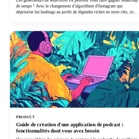
Les générateurs de sous-titres IA peuvent vous faire gagner beaucoup
de temps ! Avec le changement d'algorithme d'Instagram qui
dépriorise les hashtags au profit de légendes riches en mots clés, ces
outils pour de bonnes légendes Instagram sont devenus essentiels
pour les créateurs de contenu, les marques et les gestionnaires de
réseaux sociaux en quête de visibilité. Ce guide présente les meilleurs
générateurs de sous-titres Instagram gratuits et payants et explique
comment les utiliser efficacement pour créer des sous-titres qui
donnent des résultats concrets.
PRODUCT
Guide de création d'une application de podcast :
fonctionnalités dont vous avez besoin