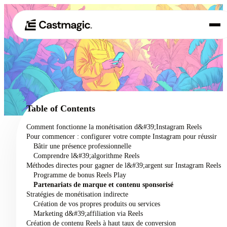
Produit
01
Cas d'utilisation
02
Table of Contents
Tarification
Comment fonctionne la monétisation d&#39;Instagram Reels
03
Pour commencer : configurer votre compte Instagram pour réussir
À propos de nous
Bâtir une présence professionnelle
04
Comprendre l&#39;algorithme Reels
Méthodes directes pour gagner de l&#39;argent sur Instagram Reels
Programme de bonus Reels Play
Partenariats de marque et contenu sponsorisé
Stratégies de monétisation indirecte
Création de vos propres produits ou services
Marketing d&#39;affiliation via Reels
Création de contenu Reels à haut taux de conversion