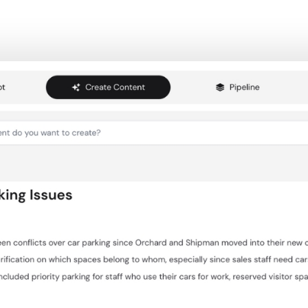
Try Générateur d'éléments d'action pour les réunions In Castmagic