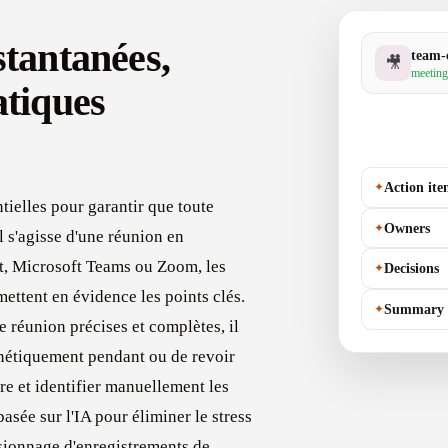
stantanées,
team-
🎥
meeting
atiques
✦
Action ite
tielles pour garantir que toute
✦
Owners
l s'agisse d'une réunion en
t, Microsoft Teams ou Zoom, les
✦
Decisions
ettent en évidence les points clés.
✦
Summary
de réunion précises et complètes, il
rénétiquement pendant ou de revoir
re et identifier manuellement les
basée sur l'IA pour éliminer le stress
isionnage d'enregistrements de