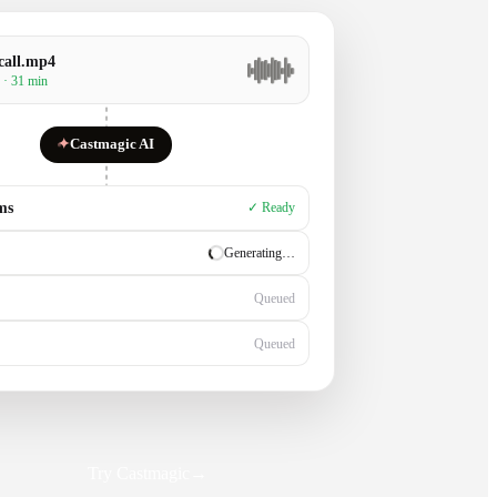
call.mp4
 · 31 min
✦
Castmagic AI
ms
✓ Ready
✓ Ready
Generating…
Queued
Try Castmagic
→