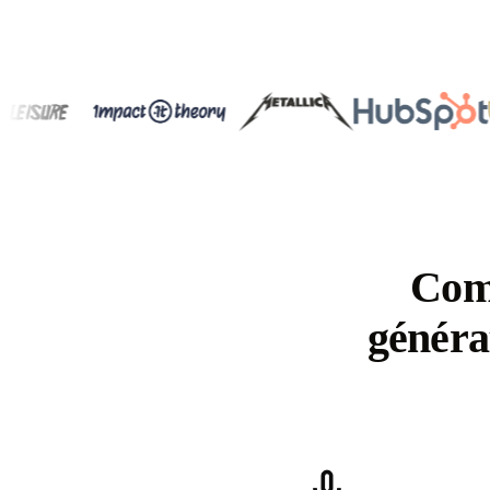
Com
généra