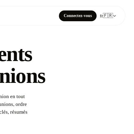
🇫🇷
Connectez-vous
fr
ents
unions
nion en tout
unions, ordre
clés, résumés