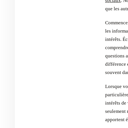
sociaux
. N
que les aut
Commencez 
les informa
intérêts. É
comprendre
questions a
différence 
souvent dan
Lorsque vou
particulièr
intérêts de
seulement m
apportent é