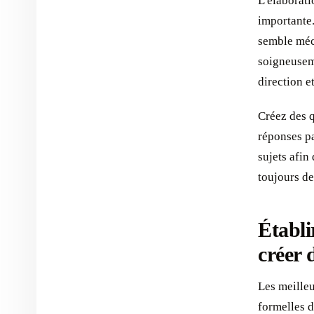
L'élaborati
importante.
semble méca
soigneuseme
direction e
Créez des q
réponses pa
sujets afin
toujours de
Établi
créer 
Les meilleu
formelles d