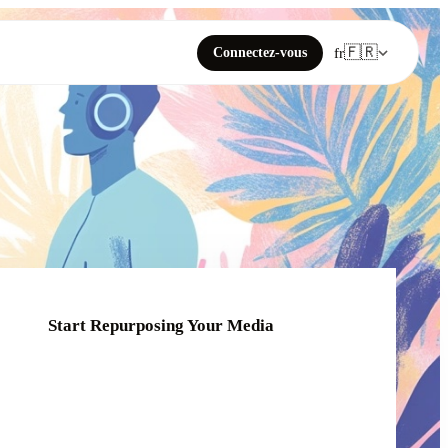
🇫🇷
Connectez-vous
fr
Start Repurposing Your Media
Click or drag your