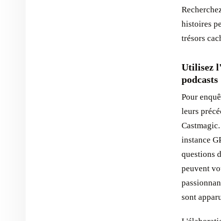
Recherchez 
histoires p
trésors cac
Utilisez 
podcasts
Pour enquêt
leurs précé
Castmagic.
instance GP
questions d
peuvent vou
passionnant
sont apparu