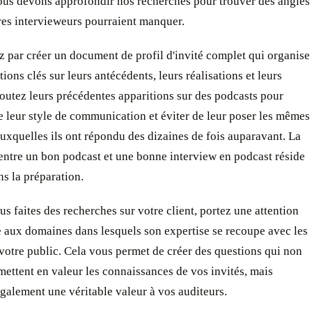
ous devons approfondir nos recherches pour trouver des angles
res intervieweurs pourraient manquer.
par créer un document de profil d'invité complet qui organise
tions clés sur leurs antécédents, leurs réalisations et leurs
coutez leurs précédentes apparitions sur des podcasts pour
 leur style de communication et éviter de leur poser les mêmes
uxquelles ils ont répondu des dizaines de fois auparavant. La
entre un bon podcast et une bonne interview en podcast réside
s la préparation.
s faites des recherches sur votre client, portez une attention
e aux domaines dans lesquels son expertise se recoupe avec les
 votre public. Cela vous permet de créer des questions qui non
ettent en valeur les connaissances de vos invités, mais
galement une véritable valeur à vos auditeurs.