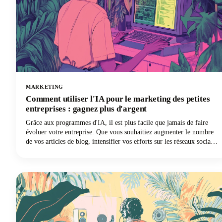
MARKETING
Comment utiliser l'IA pour le marketing des petites
entreprises : gagnez plus d'argent
Grâce aux programmes d'IA, il est plus facile que jamais de faire
évoluer votre entreprise. Que vous souhaitiez augmenter le nombre
de vos articles de blog, intensifier vos efforts sur les réseaux sociaux
ou enfin lancer votre newsletter par e-mail, les logiciels d'IA vous
offrent le raccourci pour faire plus de choses en moins de temps.
Vous voulez participer à ce sujet ? Continuez à lire car dans cet
article, nous expliquons comment utiliser l'IA pour le marketing des
petites entreprises afin que vous puissiez gagner plus d'argent pour
vos efforts.