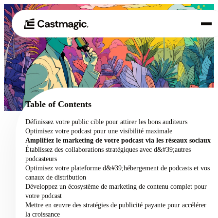
Produit
01
Cas d'utilisation
02
Table of Contents
Tarification
Définissez votre public cible pour attirer les bons auditeurs
03
Optimisez votre podcast pour une visibilité maximale
À propos de nous
Amplifiez le marketing de votre podcast via les réseaux sociaux
04
Établissez des collaborations stratégiques avec d&#39;autres
podcasteurs
Optimisez votre plateforme d&#39;hébergement de podcasts et vos
canaux de distribution
Développez un écosystème de marketing de contenu complet pour
votre podcast
Mettre en œuvre des stratégies de publicité payante pour accélérer
la croissance