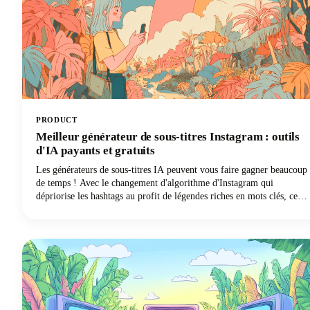
PRODUCT
Meilleur générateur de sous-titres Instagram : outils
d'IA payants et gratuits
Les générateurs de sous-titres IA peuvent vous faire gagner beaucoup
de temps ! Avec le changement d'algorithme d'Instagram qui
dépriorise les hashtags au profit de légendes riches en mots clés, ces
outils pour de bonnes légendes Instagram sont devenus essentiels
pour les créateurs de contenu, les marques et les gestionnaires de
réseaux sociaux en quête de visibilité. Ce guide présente les meilleurs
générateurs de sous-titres Instagram gratuits et payants et explique
comment les utiliser efficacement pour créer des sous-titres qui
donnent des résultats concrets.