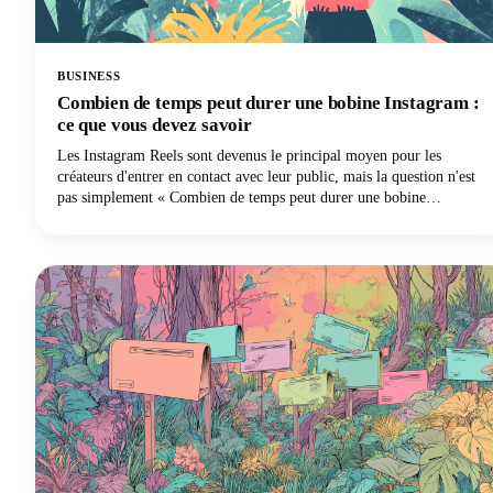
BUSINESS
Combien de temps peut durer une bobine Instagram :
ce que vous devez savoir
Les Instagram Reels sont devenus le principal moyen pour les
créateurs d'entrer en contact avec leur public, mais la question n'est
pas simplement « Combien de temps peut durer une bobine
Instagram ? » Il s'agit de trouver le juste équilibre entre ce que la
plateforme permet et ce qui fonctionne réellement bien. Nous
examinons en profondeur tout ce que vous devez savoir sur la durée
des Instagram Reels en 2025, des limites techniques aux décisions
stratégiques qui permettront à votre contenu de se démarquer.