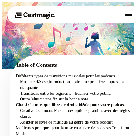
Produit
01
Cas d'utilisation
02
Table of Contents
Tarification
Différents types de transitions musicales pour les podcasts
03
Musique d&#39;introduction : faire une première impression
À propos de nous
marquante
04
Transitions entre les segments : fidéliser votre public
Outro Music : une fin sur la bonne note
Choisir la musique libre de droits idéale pour votre podcast
Creative Commons Music : des options gratuites avec des règles
claires
Adapter le style de musique au genre de votre podcast
Meilleures pratiques pour la mise en œuvre de podcasts Transition
Music