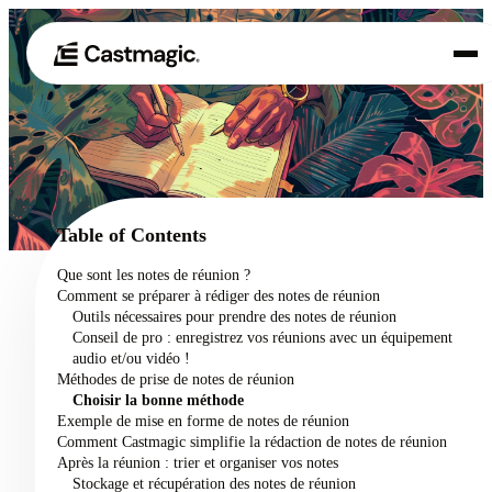
Produit
01
Cas d'utilisation
02
Table of Contents
Tarification
Que sont les notes de réunion ?
03
Comment se préparer à rédiger des notes de réunion
À propos de nous
Outils nécessaires pour prendre des notes de réunion
04
Conseil de pro : enregistrez vos réunions avec un équipement
audio et/ou vidéo !
Méthodes de prise de notes de réunion
Choisir la bonne méthode
Exemple de mise en forme de notes de réunion
Comment Castmagic simplifie la rédaction de notes de réunion
Après la réunion : trier et organiser vos notes
Stockage et récupération des notes de réunion