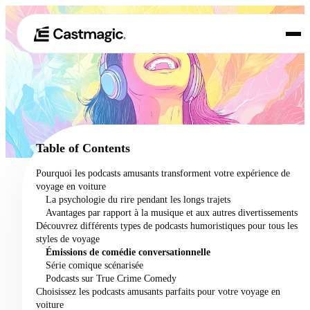
Produit
01
Cas d'utilisation
02
Table of Contents
Tarification
Pourquoi les podcasts amusants transforment votre expérience de
03
voyage en voiture
À propos de nous
La psychologie du rire pendant les longs trajets
04
Avantages par rapport à la musique et aux autres divertissements
Découvrez différents types de podcasts humoristiques pour tous les
styles de voyage
Émissions de comédie conversationnelle
Série comique scénarisée
Podcasts sur True Crime Comedy
Choisissez les podcasts amusants parfaits pour votre voyage en
voiture