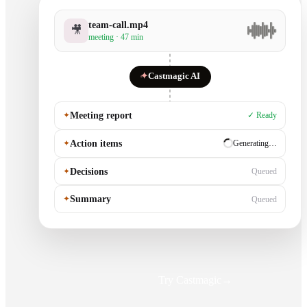
team-call.mp4
🎥
meeting · 47 min
✦
Castmagic AI
✦
Meeting report
✓ Ready
✦
Action items
✓ Ready
✦
Decisions
Generating…
✦
Summary
Queued
Try Castmagic
→