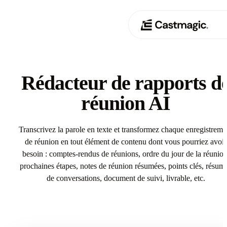
Produit
01
Rédacteur de rapports d
Cas d'utilisation
réunion AI
02
Tarification
03
Transcrivez la parole en texte et transformez chaque enregistreme
de réunion en tout élément de contenu dont vous pourriez avoir
À propos de nous
besoin : comptes-rendus de réunions, ordre du jour de la réunion
04
prochaines étapes, notes de réunion résumées, points clés, résum
de conversations, document de suivi, livrable, etc.
Try Rédacteur de rapports de réunion AI In Castmagic