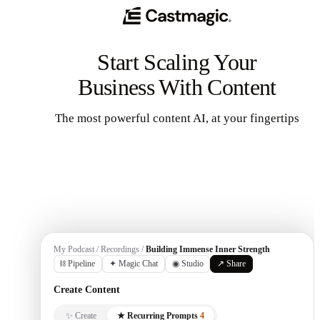
Start Scaling Your
Business With Content
The most powerful content AI, at your fingertips
Get Started
My Podcast / Recordings /
Building Immense Inner Strength
⛓ Pipeline
✦ Magic Chat
◉ Studio
↗ Share
Create Content