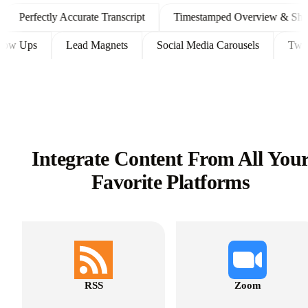
Perfectly Accurate Transcript
Timestamped Overview & Shownot
nt Follow Ups
Lead Magnets
Social Media Carousels
Integrate Content From All You
Favorite Platforms
RSS
Zoom