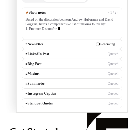
✨ Create
★ Recurring Prompts
4
★
Show notes
‹ 1 / 2 ›
Based on the discussion between Andrew Huberman and David
Goggins, here's a comprehensive list of maxims to live by:
1. Embrace Discomfort — growth occurs outside your comfort
zone, built by consistently tackli
≡
Newsletter
✓ Draft ready
≡
LinkedIn Post
Generating…
≡
Blog Post
Queued
≡
Maxims
Queued
≡
Summarize
Queued
≡
Instagram Caption
Queued
≡
Standout Quotes
Queued