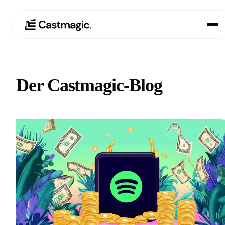
Produkt
01
Der Castmagic-Blog
Anwendungsfälle
02
Preisgestaltung
03
Über uns
04