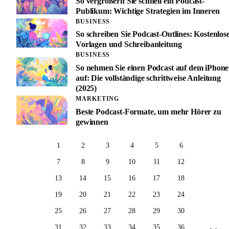
So vergrößern Sie schnell ein Podcast-
Publikum: Wichtige Strategien im Inneren
BUSINESS
So schreiben Sie Podcast-Outlines: Kostenlos
Vorlagen und Schreibanleitung
BUSINESS
So nehmen Sie einen Podcast auf dem iPhone
auf: Die vollständige schrittweise Anleitung
(2025)
MARKETING
Beste Podcast-Formate, um mehr Hörer zu
gewinnen
1
2
3
4
5
6
7
8
9
10
11
12
13
14
15
16
17
18
19
20
21
22
23
24
25
26
27
28
29
30
31
32
33
34
35
36