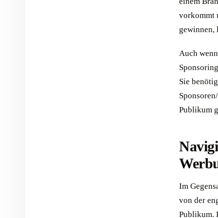
einem Bran
vorkommt u
gewinnen, l
Auch wenn S
Sponsoring
Sie benöti
Sponsoren/
Publikum g
Navigi
Werbu
Im Gegens
von der en
Publikum. 