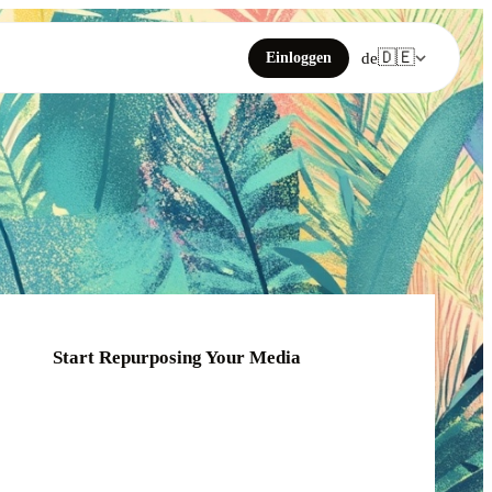
🇩🇪
Einloggen
de
Start Repurposing Your Media
Click or drag your