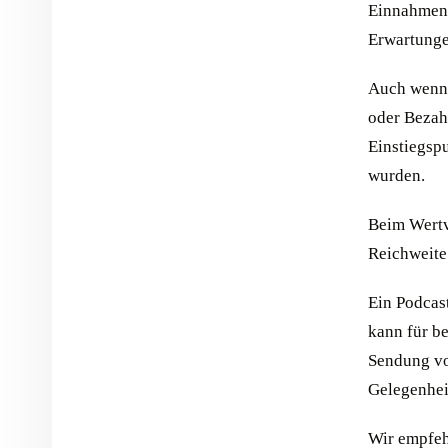
Einnahmen e
Erwartunge
Auch wenn 
oder Bezahl
Einstiegsp
wurden.
Beim Wertv
Reichweite
Ein Podcas
kann für be
Sendung vo
Gelegenhei
Wir empfeh