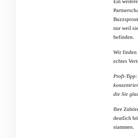
Ein weitere
Partnersch
Buzzsprout
nur weil si
befinden.
Wir finden 
echtes Ver
Profi-Tipp
konzentrier
die Sie gla
Ihre Zuhör
deutlich h
stammen.