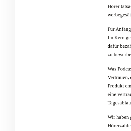
Hörer tats
werbegesät
Für Anfänge
Im Kern ge
dafür beza
zu bewerbe
Was Podcas
Vertrauen,
Produkt em
eine vertr
Tagesablau
Wir haben 
Hörerzahle