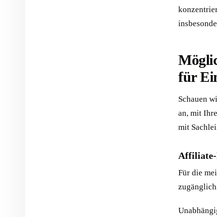
konzentrie
insbesonde
Mögli
für Ei
Schauen wi
an, mit Ih
mit Sachle
Affiliat
Für die mei
zugänglichs
Unabhängig