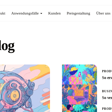
ukt
Anwendungsfälle
Kunden
Preisgestaltung
Über uns
log
PROD
So er
BUSI
So ve
PROD