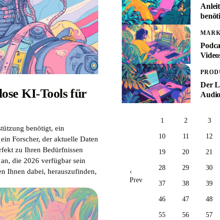
Anlei
benöt
MARK
Podca
Video
PROD
Der L
ose KI-Tools für
Audio
1
2
3
stützung benötigt, ein
10
11
12
ein Forscher, der aktuelle Daten
erfekt zu Ihren Bedürfnissen
19
20
21
 an, die 2026 verfügbar sein
28
29
30
n Ihnen dabei, herauszufinden,
‹
Prev
37
38
39
46
47
48
55
56
57