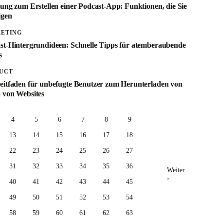
tung zum Erstellen einer Podcast-App: Funktionen, die Sie
igen
ETING
st-Hintergrundideen: Schnelle Tipps für atemberaubende
s
UCT
eitfaden für unbefugte Benutzer zum Herunterladen von
 von Websites
4
5
6
7
8
9
13
14
15
16
17
18
22
23
24
25
26
27
31
32
33
34
35
36
Weiter
›
40
41
42
43
44
45
49
50
51
52
53
54
58
59
60
61
62
63